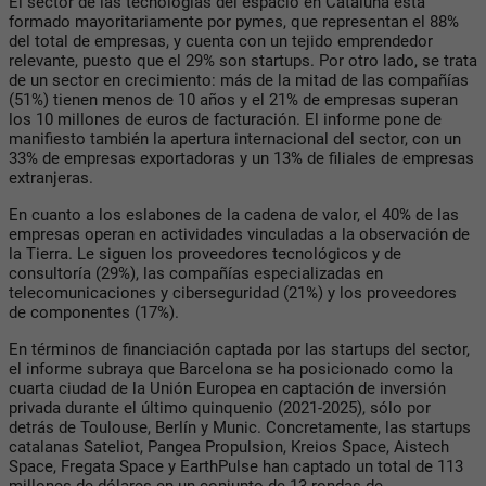
El sector de las tecnologías del espacio en Cataluña está
formado mayoritariamente por pymes, que representan el 88%
del total de empresas, y cuenta con un tejido emprendedor
relevante, puesto que el 29% son startups. Por otro lado, se trata
de un sector en crecimiento: más de la mitad de las compañías
(51%) tienen menos de 10 años y el 21% de empresas superan
los 10 millones de euros de facturación. El informe pone de
manifiesto también la apertura internacional del sector, con un
33% de empresas exportadoras y un 13% de filiales de empresas
extranjeras.
En cuanto a los eslabones de la cadena de valor, el 40% de las
empresas operan en actividades vinculadas a la observación de
la Tierra. Le siguen los proveedores tecnológicos y de
consultoría (29%), las compañías especializadas en
telecomunicaciones y ciberseguridad (21%) y los proveedores
de componentes (17%).
En términos de financiación captada por las startups del sector,
el informe subraya que Barcelona se ha posicionado como la
cuarta ciudad de la Unión Europea en captación de inversión
privada durante el último quinquenio (2021-2025), sólo por
detrás de Toulouse, Berlín y Munic. Concretamente, las startups
catalanas Sateliot, Pangea Propulsion, Kreios Space, Aistech
Space, Fregata Space y EarthPulse han captado un total de 113
millones de dólares en un conjunto de 13 rondas de