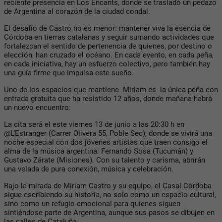
reciente presencia en
Los Encants
, donde se trasladó un pedazo
de Argentina al corazón de la ciudad condal.
El desafío de Castro no es menor: mantener viva la esencia de
Córdoba en tierras catalanas y seguir sumando actividades que
fortalezcan el sentido de pertenencia de quienes, por destino o
elección, han cruzado el océano. En cada evento, en cada peña,
en cada iniciativa, hay un esfuerzo colectivo, pero también hay
una guía firme que impulsa este sueño.
Uno de los espacios que mantiene Miriam es la única peña con
entrada gratuita que ha resistido
12 años
, donde mañana habrá
un nuevo encuentro:
La
cita será el este
viernes 13 de junio a las 20:30 h
en
@L’Estranger (Carrer Olivera 55, Poble Sec)
, donde se vivirá una
noche especial con dos jóvenes artistas que traen consigo el
alma de la música argentina:
Fernando Sosa (Tucumán) y
Gustavo Zárate (Misiones)
. Con su talento y carisma, abrirán
una velada de pura conexión, música y celebración.
Bajo la mirada de Miriam Castro y su equipo, el Casal Córdoba
sigue escribiendo su historia, no solo como un espacio cultural,
sino como un
refugio emocional
para quienes siguen
sintiéndose parte de Argentina, aunque sus pasos se dibujen en
las calles de Cataluña.