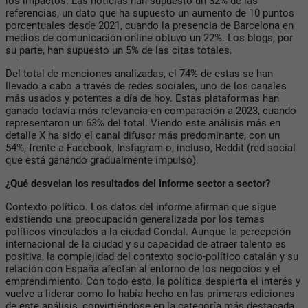
los impactos. Las noticias han supuesto un 32% de las
referencias, un dato que ha supuesto un aumento de 10 puntos
porcentuales desde 2021, cuando la presencia de Barcelona en
medios de comunicación online obtuvo un 22%. Los blogs, por
su parte, han supuesto un 5% de las citas totales.
Del total de menciones analizadas, el 74% de estas se han
llevado a cabo a través de redes sociales, uno de los canales
más usados y potentes a día de hoy. Estas plataformas han
ganado todavía más relevancia en comparación a 2023, cuando
representaron un 63% del total. Viendo este análisis más en
detalle X ha sido el canal difusor más predominante, con un
54%, frente a Facebook, Instagram o, incluso, Reddit (red social
que está ganando gradualmente impulso).
¿Qué desvelan los resultados del informe sector a sector?
Contexto político. Los datos del informe afirman que sigue
existiendo una preocupación generalizada por los temas
políticos vinculados a la ciudad Condal. Aunque la percepción
internacional de la ciudad y su capacidad de atraer talento es
positiva, la complejidad del contexto socio-político catalán y su
relación con España afectan al entorno de los negocios y el
emprendimiento. Con todo esto, la política despierta el interés y
vuelve a liderar como lo había hecho en las primeras ediciones
de este análisis, convirtiéndose en la categoría más destacada