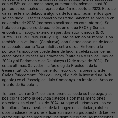
con el 53% de las menciones, aumentando, además, casi 20
puntos porcentuales su representación respecto a 2023. Esto se
da así este año, debido a algunos de los acontecimientos que
se han dado. El tercer gobierno de Pedro Sánchez se produjo en
noviembre de 2023 (momento analizado en este informe). Se
trata de un gobierno de coalición, en el que PSOE y Sumar,
encontraron apoyo externo en partidos autonómicos (ERC,
Junts, EH Bildu, PNV, BNG y CC). Esto ha tenido su repercusión
también a nivel local (Catalunya), con fuertes choques de ideas
en aspectos como ‘la amnistía’, entre otros. En torno a la
política, tampoco se puede dejar de lado la celebración de las
elecciones europeas al Parlamento (entre el 6 y el 9 de junio de
2024) y al Parlamento de Catalunya (12 de mayo de 2024). En
estas últimas, Salvador Illa fue elegido President de la
Generalitat. Con este momento, llegó otro: la presencia de
Carles Puigdemont, líder de Junts, el día de la investidura (4 de
agosto) en el Passeig de Lluís Companys, en frente del Arco del
Triunfo de Barcelona.
Turismo. Con un 35% de las referencias, cede su liderazgo y se
posiciona como la segunda categoría con más menciones
obtenidas en el análisis de 2024. Aunque el turismo es uno de
los pilares fundamentales de la imagen de la ciudad, existen
oportunidades para diversificar aún más su propuesta. Si bien es
cierto que se han producido una disminución de las menciones