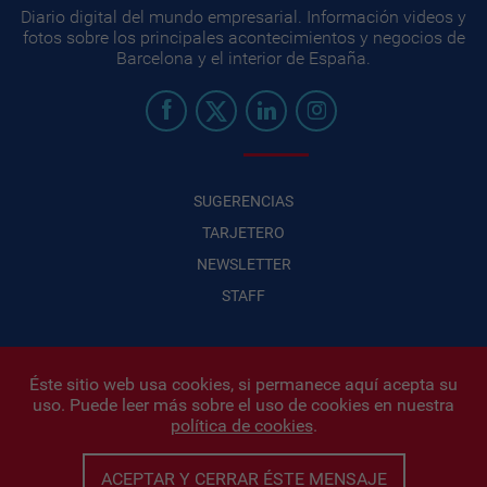
Diario digital del mundo empresarial. Información videos y
fotos sobre los principales acontecimientos y negocios de
Barcelona y el interior de España.
SUGERENCIAS
TARJETERO
NEWSLETTER
STAFF
Éste sitio web usa cookies, si permanece aquí acepta su
uso. Puede leer más sobre el uso de cookies en nuestra
Infonegocios 2026
| INFONEGOCIOS S.A. · CUIT: 30710438486 |
política de cookies
.
Políticas de Privacidad
|
Protección de datos personales
|
Editor:
Iñigo Biain
ACEPTAR Y CERRAR ÉSTE MENSAJE
Este sitio esta protegido por Google reCAPTCHA y con
Políticas de