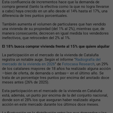
Esta confluencia de incrementos hace que la demanda de
compra general (tanto la efectiva como la que no logra llevarse
a cabo) haya crecido en un año desde el 14% hasta el 17%, una
diferencia de tres puntos porcentuales.
También aumenta el volumen de particulares que han vendido
una vivienda de su propiedad (del 1% al 2%), mientras que, de
manera consecuente, decrecen en igual medida los vendedores
inefectivos, que retroceden del 2% al 1%.
E
l 18% busca comprar vivienda frente al 15% que quiere alquilar
La participación en el mercado de la vivienda de Cataluña
registra un notable auge. Según el informe “
Radiografía del
mercado de la vivienda en 2026
” de
Fotocasa Research
, un 29%
de los catalanes mayores de 18 años ha realizado alguna acción
—bien de oferta, de demanda o ambas— en el último año. Se
trata de un porcentaje tres puntos por encima del anotado doce
meses antes (26% de 2025).
Esta participación en el mercado de la vivienda en Cataluña
está, además, un punto por encima de la del conjunto nacional
,
donde son el 28% los que aseguran haber realizado alguna
acción en este mercado durante los últimos doce meses.
La fluctuación en la distribución entre los que demandan y los