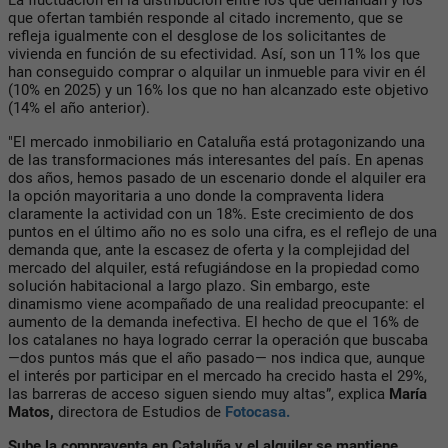
que ofertan también responde al citado incremento, que se
refleja igualmente con el desglose de los solicitantes de
vivienda en función de su efectividad. Así, son un 11% los que
han conseguido comprar o alquilar un inmueble para vivir en él
(10% en 2025) y un 16% los que no han alcanzado este objetivo
(14% el año anterior).
"El mercado inmobiliario en Cataluña está protagonizando una
de las transformaciones más interesantes del país. En apenas
dos años, hemos pasado de un escenario donde el alquiler era
la opción mayoritaria a uno donde la compraventa lidera
claramente la actividad con un 18%. Este crecimiento de dos
puntos en el último año no es solo una cifra, es el reflejo de una
demanda que, ante la escasez de oferta y la complejidad del
mercado del alquiler, está refugiándose en la propiedad como
solución habitacional a largo plazo. Sin embargo, este
dinamismo viene acompañado de una realidad preocupante: el
aumento de la demanda inefectiva. El hecho de que el 16% de
los catalanes no haya logrado cerrar la operación que buscaba
—dos puntos más que el año pasado— nos indica que, aunque
el interés por participar en el mercado ha crecido hasta el 29%,
las barreras de acceso siguen siendo muy altas”, explica
María
Matos,
directora de Estudios de
Fotocasa.
Sube la compraventa en Cataluña y el alquiler se mantiene