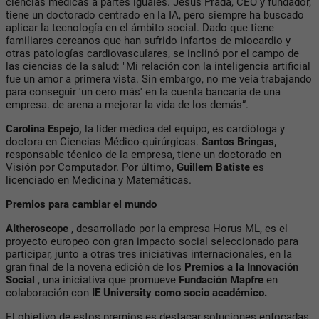
ciencias médicas a partes iguales. Jesús Prada, CEO y fundador,
tiene un doctorado centrado en la IA, pero siempre ha buscado
aplicar la tecnología en el ámbito social. Dado que tiene
familiares cercanos que han sufrido infartos de miocardio y
otras patologías cardiovasculares, se inclinó por el campo de
las ciencias de la salud: "Mi relación con la inteligencia artificial
fue un amor a primera vista. Sin embargo, no me veía trabajando
para conseguir 'un cero más' en la cuenta bancaria de una
empresa. de arena a mejorar la vida de los demás”.
Carolina Espejo,
la líder médica del equipo, es cardióloga y
doctora en Ciencias Médico-quirúrgicas.
Santos Bringas,
responsable técnico de la empresa, tiene un doctorado en
Visión por Computador. Por último,
Guillem Batiste
es
licenciado en Medicina y Matemáticas.
Premios para cambiar el mundo
AItheroscope
, desarrollado por la empresa Horus ML, es el
proyecto europeo con gran impacto social seleccionado para
participar, junto a otras tres iniciativas internacionales, en la
gran final de la novena edición de los
Premios a la Innovación
Social
, una iniciativa que promueve
Fundación Mapfre
en
colaboración con
IE University como socio académico.
El objetivo de estos premios es destacar soluciones enfocadas