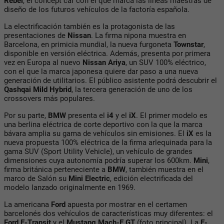
Rebel
, el concept car con el que marca las líneas maestras de
diseño de los futuros vehículos de la factoría española.
La electrificación también es la protagonista de las
presentaciones de
Nissan
. La firma nipona muestra en
Barcelona, en primicia mundial, la nueva furgoneta
Townstar
,
disponible en versión eléctrica. Además, presenta por primera
vez en Europa al nuevo
Nissan Ariya
, un SUV 100% eléctrico,
con el que la marca japonesa quiere dar paso a una nueva
generación de utilitarios. El público asistente podrá descubrir el
Qashqai Mild Hybrid
, la tercera generación de uno de los
crossovers más populares.
Por su parte,
BMW
presenta el
i4
y el
iX
. El primer modelo es
una berlina eléctrica de corte deportivo con la que la marca
bávara amplia su gama de vehículos sin emisiones. El
iX
es la
nueva propuesta 100% eléctrica de la firma arlequinada para la
gama SUV (Sport Utility Vehicle), un vehículo de grandes
dimensiones cuya autonomía podría superar los 600km.
Mini
,
firma británica perteneciente a
BMW
, también muestra en el
marco de Salón su
Mini Electric
, edición electrificada del
modelo lanzado originalmente en 1969.
La americana
Ford
apuesta por mostrar en el certamen
barcelonés dos vehículos de características muy diferentes: el
Ford E-Transit
y el
Mustang Mach-E GT
(foto principal). La
E-