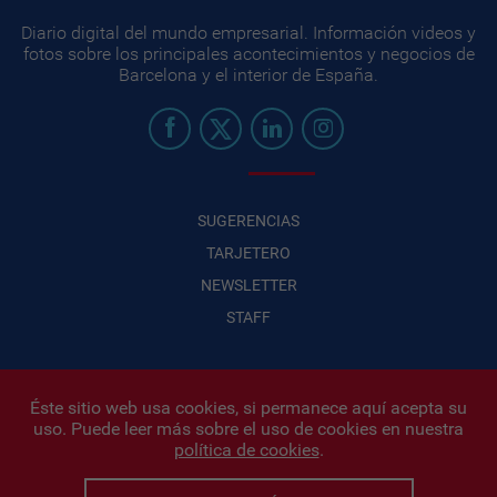
Diario digital del mundo empresarial. Información videos y
fotos sobre los principales acontecimientos y negocios de
Barcelona y el interior de España.
SUGERENCIAS
TARJETERO
NEWSLETTER
STAFF
Éste sitio web usa cookies, si permanece aquí acepta su
uso. Puede leer más sobre el uso de cookies en nuestra
Infonegocios 2026
| INFONEGOCIOS S.A. · CUIT: 30710438486 |
política de cookies
.
Políticas de Privacidad
|
Protección de datos personales
|
Editor:
Iñigo Biain