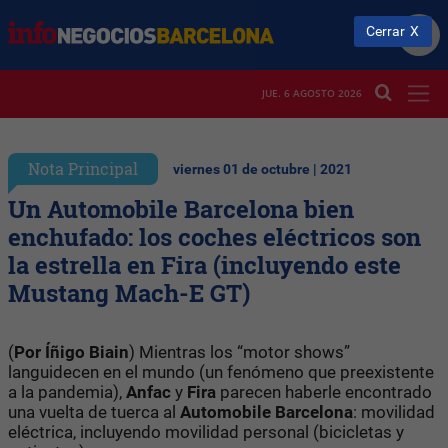
Cerrar
JUE. 6 AGOSTO 2026
Nota Principal
viernes 01 de octubre | 2021
Un Automobile Barcelona bien
enchufado: los coches eléctricos son
la estrella en Fira (incluyendo este
Mustang Mach-E GT)
(
Por Íñigo Biain
) Mientras los “motor shows”
languidecen en el mundo (un fenómeno que preexistente
a la pandemia),
Anfac
y
Fira
parecen haberle encontrado
una vuelta de tuerca al
Automobile Barcelona
: movilidad
eléctrica, incluyendo movilidad personal (bicicletas y