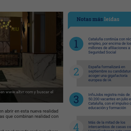
Notas más
leídas
Cataluña continúa con ré
empleo, por encima de lo
millones de afiliaciones a 
Seguridad Social
España formalizará en
septiembre su candidatur
acoger una gigafactoría
europea de IA
r en www.altvr.com y buscar el
InfoJobs registra más de
50.200 vacantes en julio 
Cataluña, con el impulso 
educación y formación
en abrir en esta nueva realidad
sas que combinan realidad con
Más de la mitad de los
intercambios de casas c