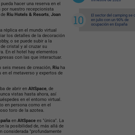
 pueda hacer una reserva en el
 por nuestro recepcionista
o de
Riu Hotels & Resorts
,
Joan
El sector del camping se 
en julio con un 90% de
ocupación en España
a réplica en el mundo virtual
iar los detalles de la decoración
bby, o se puede subir a la
de cristal y al cruzar su
a. En el hotel hay elementos
presas con las que interactuar.
do seis meses de creación,
Riu
ha
s en el metaverso y expertos de
ba de abrir en
AltSpace
, de
unca vistas hasta ahora, así
éspedes en el entorno virtual.
nto en persona como en el
oso toro de la azotea.
España
en
AltSpace
es "única". La
on la posibilidad de, más allá de
son considerada "profundamente