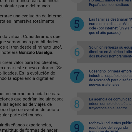
HomeExchange este vera
go" en el mundo real que ahora
España son domésticos
cualquier parte del mundo.
erarse una evolución de Internet
Las familias destinarán 1
sta es inmersiva totalmente
euros de media a la «Vuelt
cole» por internet (un 9%
que el año pasado)
mundo virtual. Consideramos que
 que vemos unas posibilidades
 al tren desde el minuto uno",
Solunion refuerza su equi
directivo en América Lati
a hotelera
Gonzalo Baselga
.
dos nuevos nombramient
 crear valor para los clientes,
n crear este nuevo entorno. "Se
Cosentino, primera empr
ilidades. Es la evolución de
industrial española que u
o la experiencia digital en
de Microsoft para diseñar
nuevos materiales
ne un enorme potencial de cara
ciones que podrían incluir desde
La agencia de comunicac
edeon cumple dieciséis a
 las agencias de viajes de
trayectoria en el sector
odo tipo de eventos de ocio o
quier parte del mundo.
Mohawk Industries public
uir diseñando experiencias,
resultados del segundo
y multitud de formas de hacer
trimestre de 2026