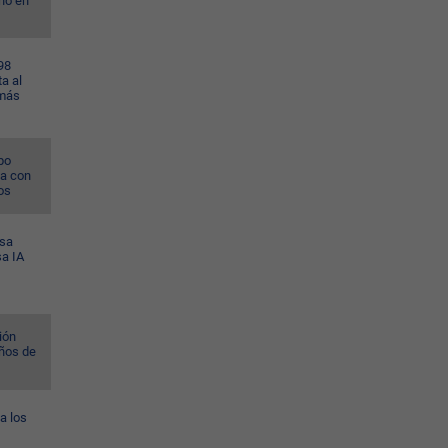
no en
98
a al
 más
po
na con
os
esa
sa IA
ión
ños de
a los