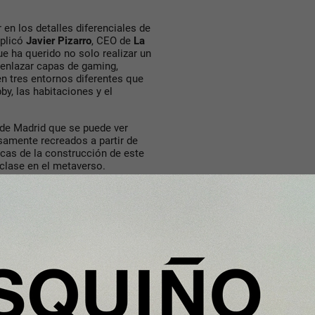
 en los detalles diferenciales de
xplicó
Javier Pizarro
, CEO de
La
ue ha querido no solo realizar un
o enlazar capas de gaming,
n tres entornos diferentes que
by, las habitaciones y el
de Madrid que se puede ver
samente recreados a partir de
icas de la construcción de este
 clase en el metaverso.
rar en
www.altvr.com
, descargar
91
y así disfrutar la nueva
za España
en su versión virtual.