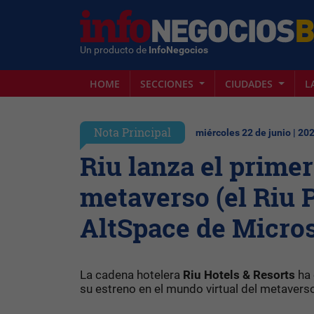
Un producto de
InfoNegocios
HOME
SECCIONES
CIUDADES
L
Nota Principal
miércoles 22 de junio | 20
Riu lanza el primer
metaverso (el Riu 
AltSpace de Micros
La cadena hotelera
Riu Hotels & Resorts
ha 
su estreno en el mundo virtual del metavers