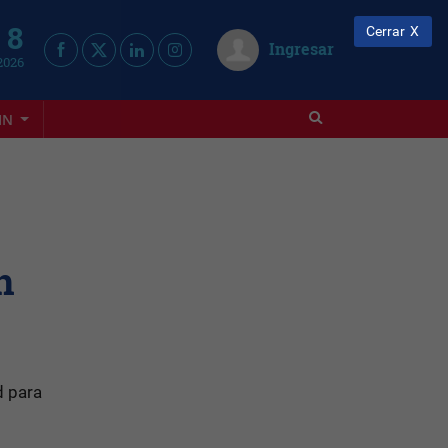
 8
Cerrar
Ingresar
2026
IN
n
 para