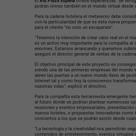
El
Riu Plaza España
ofrece experiencias "de vérti
podrán vivirse también en el mundo virtual desde 
Para la cadena hotelera el metaverso debe consid
con la particularidad de que es esta nueva propue
para el cliente "no solo un escaparate".
"Tenemos la intención de crear valor real en el 
es un activo muy importante para la compañía al
enormes. Estamos arrancando y queremos subirnos
aseguró el director general de ventas de la caden
El objetivo principal de este proyecto es conseguir
siendo una de las primeras empresas del mundo e
abren las puertas a un nuevo mundo lleno de posib
Internet tal y como hoy la conocemos transformand
nuestras vidas", explicó el directivo.
Para la compañía esta herramienta emergente tie
al futuro donde se podrían plantear numerosas op
reuniones y eventos empresariales, presentación a
nuevos hoteles, o propuestas innovadoras como t
conciertos a los que se podrán asistir desde cual
"La tecnología y la creatividad nos permitirán seg
contenidos de entretenimiento, eventos virtuales 