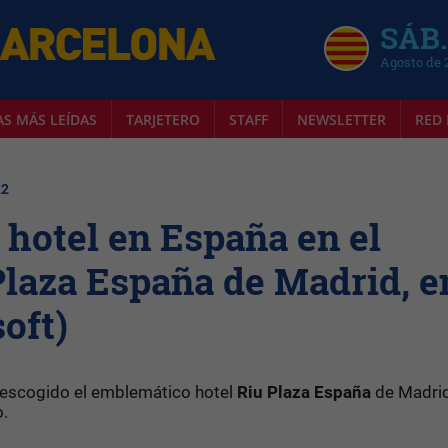
SÁB.
Agosto de 
AS MÁS LEÍDAS
TARJETERO
STAFF
NEWSLETTER
RED 
22
 hotel en España en el
Plaza España de Madrid, e
oft)
escogido el emblemático hotel
Riu Plaza España
de Madrid
o.