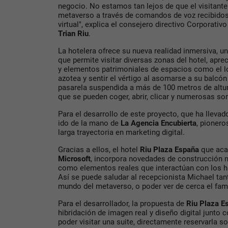
negocio. No estamos tan lejos de que el visitante
metaverso a través de comandos de voz recibidos
virtual", explica el consejero directivo Corporativ
Trian Riu
.
La hotelera ofrece su nueva realidad inmersiva, un
que permite visitar diversas zonas del hotel, aprec
y elementos patrimoniales de espacios como el lo
azotea y sentir el vértigo al asomarse a su balcón 
pasarela suspendida a más de 100 metros de altur
que se pueden coger, abrir, clicar y numerosas sor
Para el desarrollo de este proyecto, que ha lleva
ido de la mano de
La Agencia Encubierta
, pionero
larga trayectoria en marketing digital.
Gracias a ellos, el hotel
Riu Plaza España
que aca
Microsoft
, incorpora novedades de construcción n
como elementos reales que interactúan con los hu
Así se puede saludar al recepcionista Michael ta
mundo del metaverso, o poder ver de cerca el fam
Para el desarrollador, la propuesta de
Riu Plaza 
hibridación de imagen real y diseño digital junto c
poder visitar una suite, directamente reservarla 