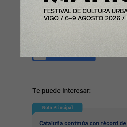
Compartir con tus amigos de
Tu opinión enriquece este artículo:
Ingresar con Google
Te puede interesar:
Nota Principal
Cataluña continúa con récord de