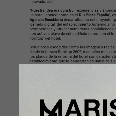
innovadoras".
"Nuestra idea era construir experiencias y ahondar
un hotel icónico como es el
Riu Plaza España
", e
Agencia Encubierta
desarrolladora del proyecto q
'gemelo digital' del establecimiento hotelero sin
promociones y ofrecer numerosas posibilidades e
son activos clave de este edificio como son el lob
'rooftop' del hotel.
Soluciones escogidas como las imágenes reales 
desde la terraza Rooftop 360º, o detalles minucio
los planos de la reforma del hotel son característ
establecimiento que lo convierten en único de su
Para visitar el hotel
Riu Plaza España
hay que ent
la aplicación, buscar el hotel con el código
NTM4
experiencia inmersiva que ofrece el hotel
Riu Pla