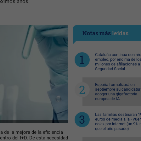
róximos años.
Notas más
leídas
Cataluña continúa con ré
empleo, por encima de lo
millones de afiliaciones a 
Seguridad Social
España formalizará en
septiembre su candidatur
acoger una gigafactoría
europea de IA
Las familias destinarán 1
euros de media a la «Vuelt
cole» por internet (un 9%
que el año pasado)
a de la mejora de la eficiencia
entro del I+D. De esta necesidad