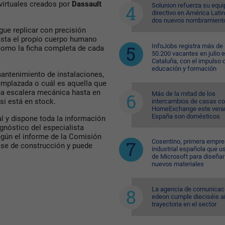
virtuales creados por
Dassault
Solunion refuerza su equi
directivo en América Lati
dos nuevos nombramient
gue replicar con precisión
hasta el propio cuerpo humano
InfoJobs registra más de
como la ficha completa de cada
50.200 vacantes en julio 
Cataluña, con el impulso 
educación y formación
antenimiento de instalaciones,
eemplazada o cuál es aquella que
na escalera mecánica hasta en
Más de la mitad de los
 si está en stock.
intercambios de casas c
HomeExchange este vera
España son domésticos
l y dispone toda la información
gnóstico del especialista
egún el informe de la Comisión
Cosentino, primera empr
ase de construcción y puede
industrial española que u
de Microsoft para diseñar
nuevos materiales
La agencia de comunicac
edeon cumple dieciséis a
trayectoria en el sector