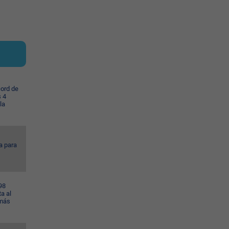
cord de
s 4
la
a para
98
a al
 más