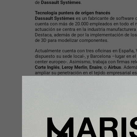
de
Dassault Systèmes
.
Tecnología puntera de origen francés
Dassault Systèmes
es un fabricante de software 
cuenta con más de 20.000 empleados en todo el 
actuación se centra en la industria manufacturera 
Destaca, además de por la implementación de los
de 3D para modelizar componentes.
Actualmente cuenta con tres oficinas en España,
dispuesto su sede local-, y Barcelona –lugar en e
center europeo-. Asimismo, trabaja con firmas r
Corte Inglés
,
Leroy Merlin
,
Enaire
, o
Airbus
. Adem
ampliar su penetración en el tejido empresarial 
proyectos como “el desarrollo de Madrid Nuevo No