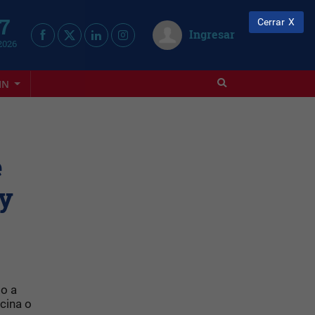
 7
Cerrar
Ingresar
2026
IN
e
 y
to a
icina o