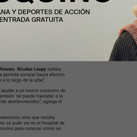
nstrucción, en la industria o en
ización, seguimiento,
Rennes
.
Nicolas Loupy
señala
ue permite simular hasta efectos
a lo largo de la urbe”.
ra ayudar a un menor consumo de
ambién “se puede trasladar a la
más desfavorecidos”, agrega el
exteriores, sino que resulta
mo se pudo ver en el hospital de
erosoles para conocer cómo se