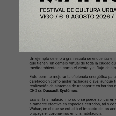
Lo virtual para mejorar lo real
La utilidad de los gemelos virtuales tanto en la co
los negocios se centra en cuatro pilares: monitor
planificación y mantenimiento.
Un ejemplo de ello a gran escala se encuentra en
que tienen “un gemelo virtual de toda la ciudad q
medioambientales como el viento y el flujo de aire 
Esto permite mejorar la eficiencia energética pa
calefacción como aislar fachadas clave, aunque t
realización de sistemas de transporte en barrios 
CEO de
Dassault Systèmes
.
Eso sí, la simulación no solo se puede aplicar en 
altamente efectiva en espacios cerrados, tal y co
Wuhan, en el que se estudió el impacto de los a
propaga el coronavirus en una habitación.