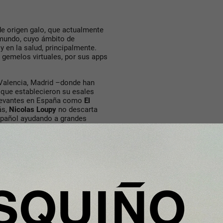
de origen galo, que actualmente
mundo, cuyo ámbito de
y en la salud, principalmente.
 gemelos virtuales, por sus apps
 Valencia, Madrid –donde han
l que establecieron su esales
elevantes en España como
El
ás,
Nicolas Loupy
no descarta
español ayudando a grandes
rte”, por ejemplo.