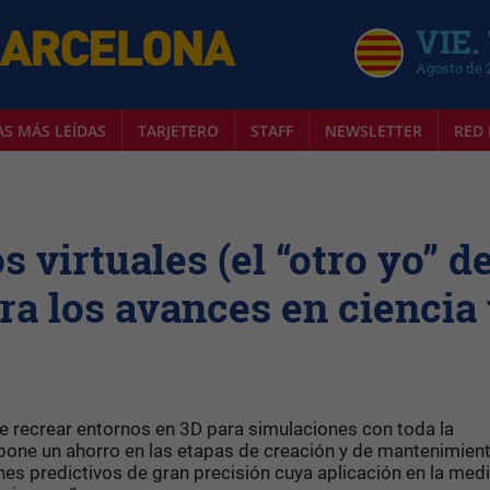
VIE.
Agosto de 
AS MÁS LEÍDAS
TARJETERO
STAFF
NEWSLETTER
RED 
1
 virtuales (el “otro yo” d
ra los avances en ciencia
de recrear entornos en 3D para simulaciones con toda la
pone un ahorro en las etapas de creación y de mantenimien
ones predictivos de gran precisión cuya aplicación en la med