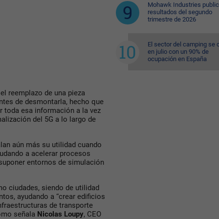
Mohawk Industries public
resultados del segundo
trimestre de 2026
El sector del camping se 
en julio con un 90% de
ocupación en España
 el reemplazo de una pieza
antes de desmontarla, hecho que
r toda esa información a la vez
lización del 5G a lo largo de
calan aún más su utilidad cuando
ayudando a acelerar procesos
suponer entornos de simulación
o ciudades, siendo de utilidad
tos, ayudando a “crear edificios
fraestructuras de transporte
como señala
Nicolas Loupy
, CEO