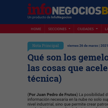
Un producto de
InfoNegocios
HOME
SECCIONES
CIUDADES
L
Nota Principal
viernes 26 de marzo | 202
Qué son los gemelos
las cosas que acele
técnica)
(
Por Juan Pedro de Frutos
) La posibilidad 
información necesaria en la nube no solo su
nivel industrial, sino que permite crear patr