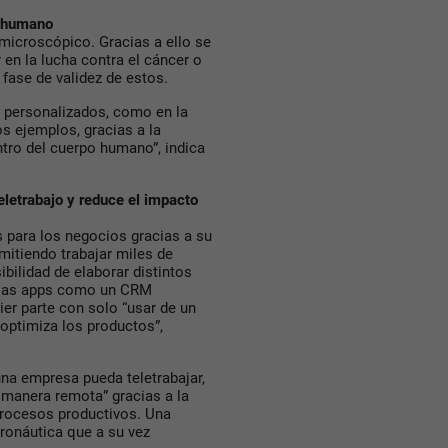
o humano
microscópico. Gracias a ello se
en la lucha contra el cáncer o
 fase de validez de estos.
os personalizados, como en la
os ejemplos, gracias a la
tro del cuerpo humano”, indica
eletrabajo y reduce el impacto
 para los negocios gracias a su
itiendo trabajar miles de
bilidad de elaborar distintos
to las apps como un CRM
er parte con solo “usar de un
optimiza los productos”,
una empresa pueda teletrabajar,
 manera remota” gracias a la
procesos productivos. Una
ronáutica que a su vez