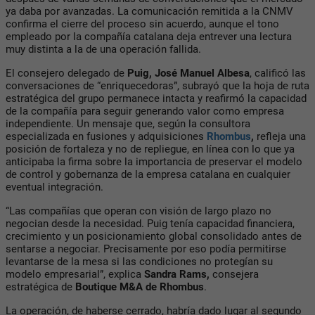
ya daba por avanzadas. La comunicación remitida a la CNMV
confirma el cierre del proceso sin acuerdo, aunque el tono
empleado por la compañía catalana deja entrever una lectura
muy distinta a la de una operación fallida.
El consejero delegado de
Puig, José Manuel Albesa
, calificó las
conversaciones de “enriquecedoras”, subrayó que la hoja de ruta
estratégica del grupo permanece intacta y reafirmó la capacidad
de la compañía para seguir generando valor como empresa
independiente. Un mensaje que, según la consultora
especializada en fusiones y adquisiciones
Rhombus
,
refleja una
posición de fortaleza y no de repliegue, en línea con lo que ya
anticipaba la firma sobre la importancia de preservar el modelo
de control y gobernanza de la empresa catalana en cualquier
eventual integración.
“Las compañías que operan con visión de largo plazo no
negocian desde la necesidad. Puig tenía capacidad financiera,
crecimiento y un posicionamiento global consolidado antes de
sentarse a negociar. Precisamente por eso podía permitirse
levantarse de la mesa si las condiciones no protegían su
modelo empresarial”, explica
Sandra Rams,
consejera
estratégica de
Boutique M&A de Rhombus
.
La operación, de haberse cerrado, habría dado lugar al segundo