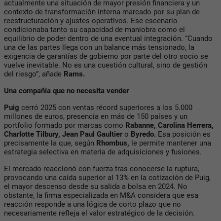
actualmente una situación de mayor presión financiera y un
contexto de transformación interna marcado por su plan de
reestructuración y ajustes operativos. Ese escenario
condicionaba tanto su capacidad de maniobra como el
equilibrio de poder dentro de una eventual integración. “Cuando
una de las partes llega con un balance más tensionado, la
exigencia de garantías de gobierno por parte del otro socio se
vuelve inevitable. No es una cuestión cultural, sino de gestión
del riesgo”, añade
Rams.
Una compañía que no necesita vender
Puig
cerró 2025 con ventas récord superiores a los 5.000
millones de euros, presencia en más de 150 países y un
portfolio formado por marcas como
Rabanne, Carolina Herrera,
Charlotte Tilbury,
Jean Paul Gaultier
o
Byredo.
Esa posición es
precisamente la que, según
Rhombus,
le permite mantener una
estrategia selectiva en materia de adquisiciones y fusiones.
El mercado reaccionó con fuerza tras conocerse la ruptura,
provocando una caída superior al 13% en la cotización de Puig,
el mayor descenso desde su salida a bolsa en 2024. No
obstante, la firma especializada en M&A considera que esa
reacción responde a una lógica de corto plazo que no
necesariamente refleja el valor estratégico de la decisión.