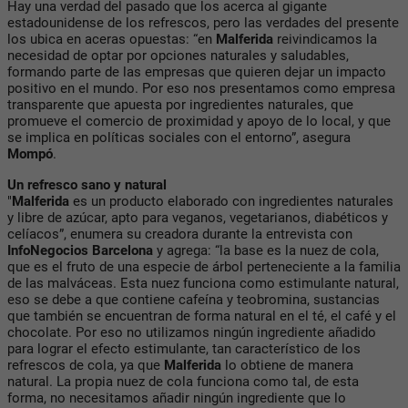
Hay una verdad del pasado que los acerca al gigante
estadounidense de los refrescos, pero las verdades del presente
los ubica en aceras opuestas: “en
Malferida
reivindicamos la
necesidad de optar por opciones naturales y saludables,
formando parte de las empresas que quieren dejar un impacto
positivo en el mundo. Por eso nos presentamos como empresa
transparente que apuesta por ingredientes naturales, que
promueve el comercio de proximidad y apoyo de lo local, y que
se implica en políticas sociales con el entorno”, asegura
Mompó
.
Un refresco sano y natural
"
Malferida
es un producto elaborado con ingredientes naturales
y libre de azúcar, apto para veganos, vegetarianos, diabéticos y
celíacos”, enumera su creadora durante la entrevista con
InfoNegocios Barcelona
y agrega: “la base es la nuez de cola,
que es el fruto de una especie de árbol perteneciente a la familia
de las malváceas. Esta nuez funciona como estimulante natural,
eso se debe a que contiene cafeína y teobromina, sustancias
que también se encuentran de forma natural en el té, el café y el
chocolate. Por eso no utilizamos ningún ingrediente añadido
para lograr el efecto estimulante, tan característico de los
refrescos de cola, ya que
Malferida
lo obtiene de manera
natural. La propia nuez de cola funciona como tal, de esta
forma, no necesitamos añadir ningún ingrediente que lo