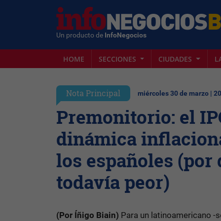
Un producto de
InfoNegocios
HOME
SECCIONES
CIUDADES
L
Nota Principal
miércoles 30 de marzo | 2
Premonitorio: el IP
dinámica inflacion
los españoles (por 
todavía peor)
(Por Íñigo Biain)
Para un latinoamericano -so