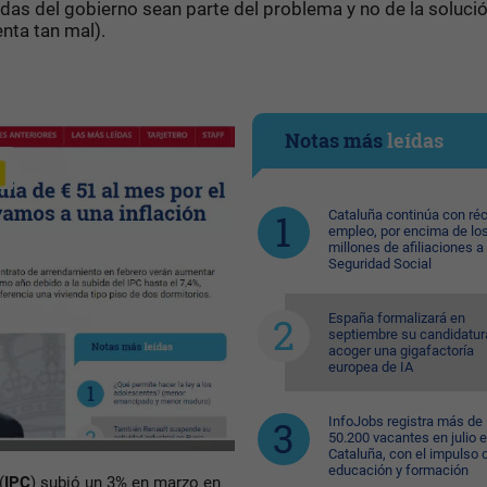
das del gobierno sean parte del problema y no de la solució
enta tan mal).
Notas más
leídas
Cataluña continúa con ré
empleo, por encima de lo
millones de afiliaciones a 
Seguridad Social
España formalizará en
septiembre su candidatur
acoger una gigafactoría
europea de IA
InfoJobs registra más de
50.200 vacantes en julio 
Cataluña, con el impulso 
educación y formación
(
IPC
) subió un 3% en marzo en