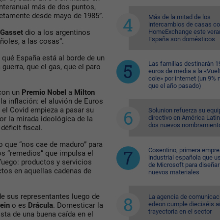
 interanual más de dos puntos,
cretamente desde mayo de 1985”.
Más de la mitad de los
intercambios de casas c
HomeExchange este vera
 Gasset
dio a los argentinos
España son domésticos
oles, a las cosas”.
 qué España está al borde de un
Las familias destinarán 1
 guerra, que el gas, que el paro
euros de media a la «Vuelt
cole» por internet (un 9%
que el año pasado)
 con un
Premio Nobel
a
Milton
la inflación: el aluvión de Euros
 el Covid empieza a pasar su
Solunion refuerza su equi
directivo en América Lati
or la mirada ideológica de la
dos nuevos nombramient
éficit fiscal.
o que “nos cae de maduro” para
Cosentino, primera empr
os “remedios” que impulsa el
industrial española que u
fuego: productos y servicios
de Microsoft para diseñar
ctos en aquellas cadenas de
nuevos materiales
 de sus representantes luego de
La agencia de comunicac
edeon cumple dieciséis a
ein
o es
Drácula
. Domesticar la
trayectoria en el sector
costa de una buena caída en el