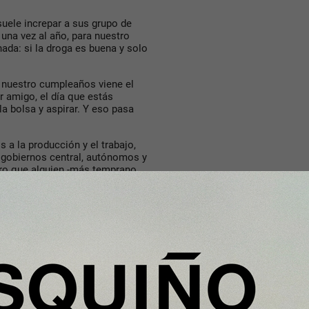
suele increpar a sus grupo de
una vez al año, para nuestro
da: si la droga es buena y solo
 nuestro cumpleaños viene el
r amigo, el día que estás
la bolsa y aspirar. Y eso pasa
s a la producción y el trabajo,
e gobiernos central, autónomos y
ero que alguien -más temprano
o de ir “a las cosas”.