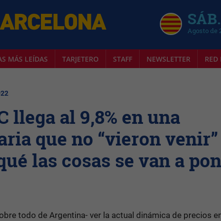
SÁB.
Agosto de 
AS MÁS LEÍDAS
TARJETERO
STAFF
NEWSLETTER
RED 
022
C llega al 9,8% en una
aria que no “vieron venir”
qué las cosas se van a po
bre todo de Argentina- ver la actual dinámica de precios e