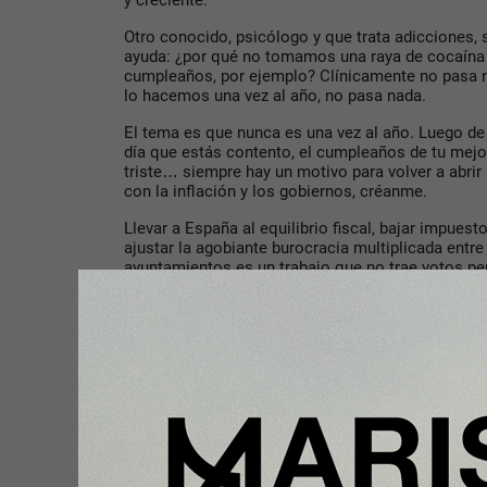
y creciente.
Otro conocido, psicólogo y que trata adicciones, 
ayuda: ¿por qué no tomamos una raya de cocaína 
cumpleaños, por ejemplo? Clínicamente no pasa na
lo hacemos una vez al año, no pasa nada.
El tema es que nunca es una vez al año. Luego de
día que estás contento, el cumpleaños de tu mejo
triste… siempre hay un motivo para volver a abrir 
con la inflación y los gobiernos, créanme.
Llevar a España al equilibrio fiscal, bajar impuesto
ajustar la agobiante burocracia multiplicada entr
ayuntamientos es un trabajo que no trae votos p
que tarde, ojalá- deberá hacer en España. Es tiemp