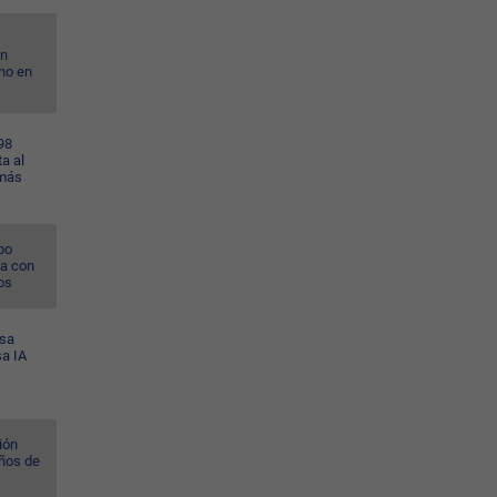
on
no en
98
a al
 más
po
na con
os
esa
sa IA
ión
ños de