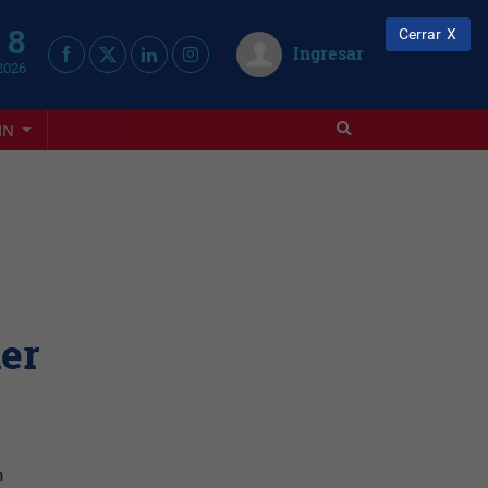
 8
Cerrar
Ingresar
2026
IN
ner
n