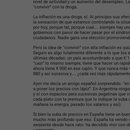
nivel de actividad y un aumento del desempleo. La
“convivir” con la droga.
La inflación es una droga, sí. Al principio sus efe
la sensación de que estamos controlando la situ
por hoy, porque tal, porque cual… siempre hay u
gobiernos con pavor de hacer pasar por el síndro
ciudadanos. Nadie gana una elección promoviendo 
Pero la idea de “convivir” con alta inflación es qu
Seguro es algo totalmente diferente a lo que los 
últimas décadas: un país acostumbrado a que € 1
“casi” lo mismo siempre, tiene que hacer un rápid
ahora tiene € 900 en ese cajón. Y que nunca más v
880 y así sucesiva y… ¿cada vez más rápidament
Ayer me decía un amigo español sorprendido: “en
a poner los precios con lápiz”. En Argentina ning
y sí con espacios para sucesivas pegatinas que ir
cada plato con la premura que lo indique la suba 
mañana la energía, pasado los salarios y así).
Si bien la suba de precios en España tiene un bu
mucho más profundo que eso. España ha venido e
serpiente desde hace rato: ha decidido vivir con d