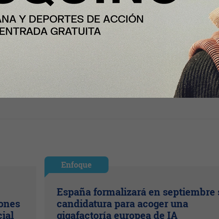
Enfoque
España formalizará en septiembre 
lones
candidatura para acoger una
cial
gigafactoría europea de IA