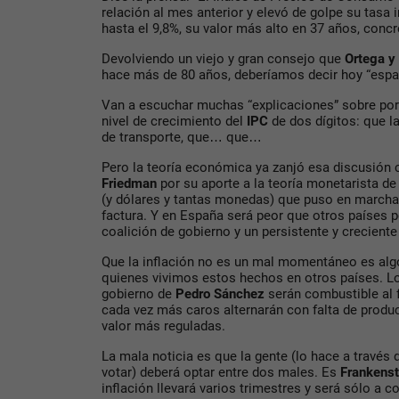
relación al mes anterior y elevó de golpe su tasa
hasta el 9,8%, su valor más alto en 37 años, con
Devolviendo un viejo y gran consejo que
Ortega
y
hace más de 80 años, deberíamos decir hoy “españ
Van a escuchar muchas “explicaciones” sobre por
nivel de crecimiento del
IPC
de dos dígitos: que la
de transporte, que… que…
Pero la teoría económica ya zanjó esa discusión
Friedman
por su aporte a la teoría monetarista de 
(y dólares y tantas monedas) que puso en marcha
factura. Y en España será peor que otros países p
coalición de gobierno y un persistente y creciente d
Que la inflación no es un mal momentáneo es alg
quienes vivimos estos hechos en otros países. L
gobierno de
Pedro Sánchez
serán combustible al 
cada vez más caros alternarán con falta de produ
valor más reguladas.
La mala noticia es que la gente (lo hace a través
votar) deberá optar entre dos males. Es
Frankenst
inflación llevará varios trimestres y será sólo a 