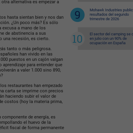
 otra alternativa es empezar a
Mohawk Industries public
resultados del segundo
ctos hasta sientan bien y nos dan
trimestre de 2026
ación. ¿Un poco más? Es sólo
na excusa a mano de los
me de abstinencia a sus
El sector del camping se 
una recesión, es cierto.
en julio con un 90% de
ocupación en España
izás tanto o más peligrosa.
españoles han vivido en las
.000 puestos en un cajón valgan
o aprendizaje para entender que
olverán a valer 1.000 sino 890,
e?
 los restaurantes han empezado
una carta se imprime con precios
án haciendo subir el valor de
de costos (hoy la materia prima,
en componente de energía, es
mpollando el huevo de la
éficit fiscal de forma permanente