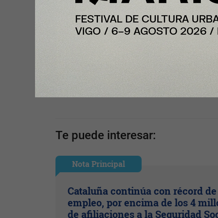
Compartir con tus amigos de
Tu opinión enriquece este artículo:
Ingresar con Google
Te puede interesar:
Nota Principal
Cataluña continúa con récord de
empleo, por encima de los 4 mil
de afiliaciones a la Seguridad So