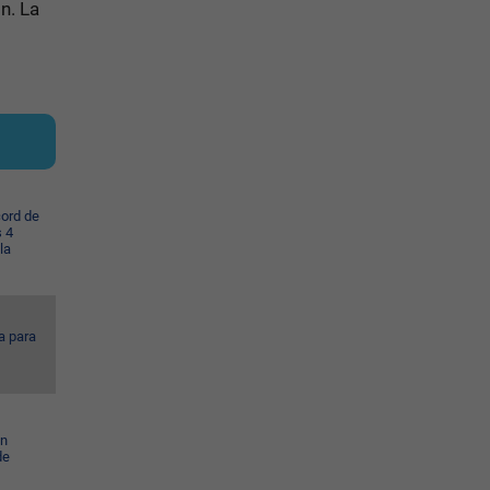
n. La
cord de
s 4
la
a para
en
de