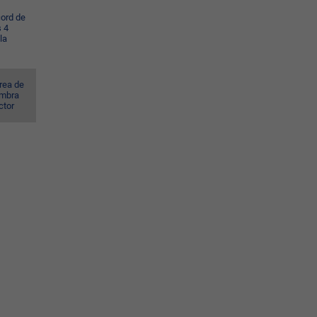
cord de
s 4
la
rea de
ombra
ctor