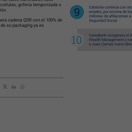
océlulas, grifería temporizada o
Cataluña continúa con ré
ión.
empleo, por encima de lo
millones de afiliaciones a 
imera cadena QSR con el 100% de
Seguridad Social
% de su packaging ya es
CaixaBank reorganiza el á
Wealth Management y n
a Juan Llamas nuevo dire