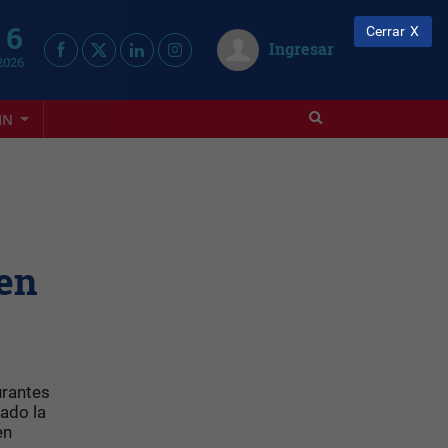
 6
Cerrar
Ingresar
2026
IN
 en
urantes
ado la
en