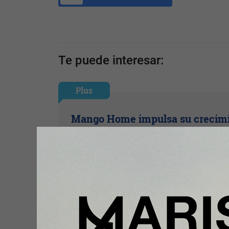
Te puede interesar:
Plus
Mango Home impulsa su crecim
en España con una nueva apertu
Valencia