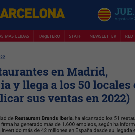
JUE.
Agosto de 
AS MÁS LEÍDAS
TARJETERO
STAFF
NEWSLETTER
RED 
022
taurantes en Madrid,
a y llega a los 50 locales
licar sus ventas en 2022)
edad de
Restaurant Brands Iberia
, ha alcanzado los 51 resta
a firma ha generado más de 1.600 empleos, según ha inform
invertido más de 42 millones en España desde su llegada 