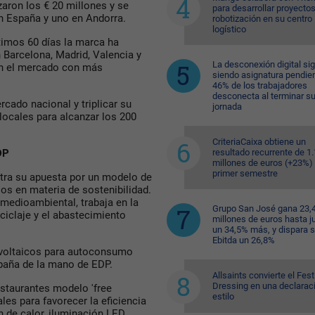
zaron los € 20 millones y se
para desarrollar proyecto
en España y uno en Andorra.
robotización en su centro
logístico
timos 60 días la marca ha
n Barcelona, Madrid, Valencia y
La desconexión digital si
en el mercado con más
siendo asignatura pendien
46% de los trabajadores
desconecta al terminar s
cado nacional y triplicar su
jornada
locales para alcanzar los 200
CriteriaCaixa obtiene un
resultado recurrente de 1
EDP
millones de euros (+23%) 
primer semestre
stra su apuesta por un modelo de
s en materia de sostenibilidad.
 medioambiental, trabaja en la
Grupo San José gana 23,
eciclaje y el abastecimiento
millones de euros hasta ju
un 34,5% más, y dispara 
Ebitda un 26,8%
ovoltaicos para autoconsumo
paña de la mano de EDP.
Allsaints convierte el Fest
Dressing en una declarac
estaurantes modelo 'free
estilo
es para favorecer la eficiencia
 de calor, iluminación LED,