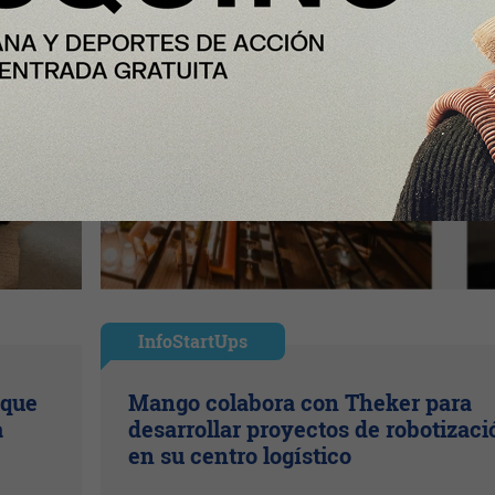
InfoStartUps
 que
Mango colabora con Theker para
a
desarrollar proyectos de robotizaci
en su centro logístico