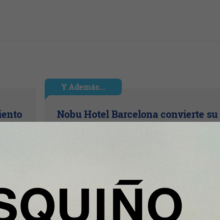
Y Además...
iento
Nobu Hotel Barcelona convierte su
ra en
Rooftop en el mejor mirador de la
ciudad para vivir el eclipse solar de
12 de agosto