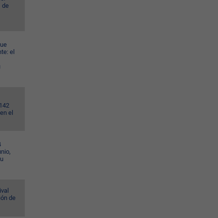
s de
gue
te: el
u
.142
en el
4
nio,
su
ival
ión de