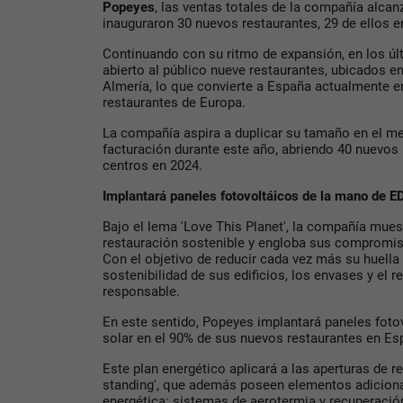
Popeyes
, las ventas totales de la compañía alcan
inauguraron 30 nuevos restaurantes, 29 de ellos 
Continuando con su ritmo de expansión, en los úl
abierto al público nueve restaurantes, ubicados e
Almería, lo que convierte a España actualmente 
restaurantes de Europa.
La compañía aspira a duplicar su tamaño en el mer
facturación durante este año, abriendo 40 nuevos 
centros en 2024.
Implantará paneles fotovoltáicos de la mano de 
Bajo el lema 'Love This Planet', la compañía mue
restauración sostenible y engloba sus compromiso
Con el objetivo de reducir cada vez más su huella
sostenibilidad de sus edificios, los envases y el r
responsable.
En este sentido, Popeyes implantará paneles fot
solar en el 90% de sus nuevos restaurantes en Es
Este plan energético aplicará a las aperturas de r
standing', que además poseen elementos adicional
energética: sistemas de aerotermia y recuperación