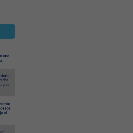
on una
ia
vierte
rador
eclipse
mienta
rocesos
jo el
er