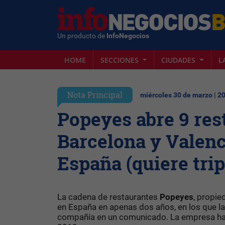
Un producto de
InfoNegocios
HOME
SECCIONES
CIUDADES
L
Nota Principal
miércoles 30 de marzo | 2
Popeyes abre 9 res
Barcelona y Valenci
España (quiere trip
La cadena de restaurantes
Popeyes
, propi
en España en apenas dos años, en los que l
compañía en un comunicado. La empresa ha 