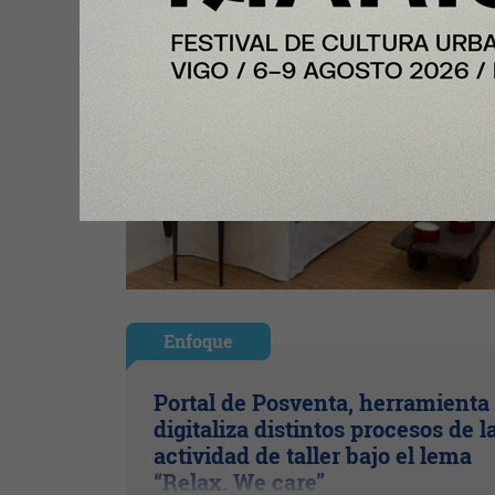
Enfoque
Portal de Posventa, herramienta
digitaliza distintos procesos de l
actividad de taller bajo el lema
“Relax. We care”