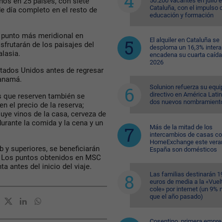
50.200 vacantes en julio 
inos en 25 países, con siete
Cataluña, con el impulso 
de día completo en el resto de
educación y formación
u punto más meridional en
El alquiler en Cataluña se
isfrutarán de los paisajes del
desploma un 16,3% intera
alasia.
encadena su cuarta caída
2026
stados Unidos antes de regresar
Panamá.
Solunion refuerza su equi
directivo en América Lati
os que reserven también se
dos nuevos nombramient
en el precio de la reserva;
luye vinos de la casa, cerveza de
durante la comida y la cena y un
Más de la mitad de los
intercambios de casas c
HomeExchange este vera
 y superiores, se beneficiarán
España son domésticos
a. Los puntos obtenidos en MSC
a antes del inicio del viaje.
Las familias destinarán 1
euros de media a la «Vuelt
cole» por internet (un 9%
que el año pasado)
Cosentino, primera empr