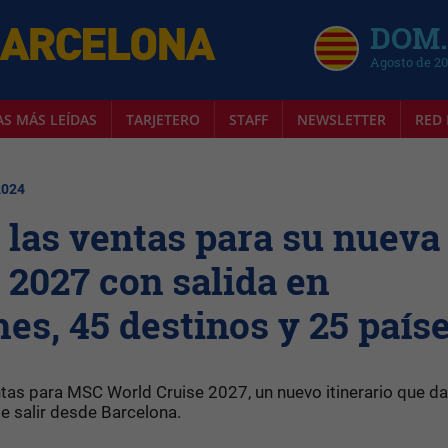
DOM.
Agosto de 2
AS MÁS LEÍDAS
TARJETERO
STAFF
NEWSLETTER
RED 
2024
las ventas para su nueva
 2027 con salida en
es, 45 destinos y 25 país
ntas para MSC World Cruise 2027, un nuevo itinerario que da
de salir desde Barcelona.