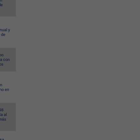
en
de
nual y
 de
po
na con
os
on
no en
98
a al
 más
esa