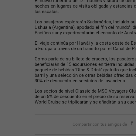
El nuevo itinerario de 121 noches visitará 45 dest
noches en lugares de visita obligada y estancias 
las escalas.
Los pasajeros explorarán Sudamérica, incluido s
Ushuaia (Argentina), apodado el "fin del mundo", d
Pacífico sur y experimentarán el encanto de Austr
El viaje continúa por Hawái y la costa oeste de E
a Europa a través de un tránsito por el Canal de 
Como parte de su billete de crucero, los pasajer
beneficiarán de 15 excursiones en tierra incluidas 
paquete de bebidas 'Dine & Drink' gratuito que inc
barril y una selección de otras bebidas ofrecidas 
30% de descuento en servicios de lavandería.
Los socios de nivel Classic de MSC Voyagers Club
de un 5% de descuento en el precio de su reserv
World Cruise se triplicarán y se añadirán a su cuent
Compartir con tus amigos de