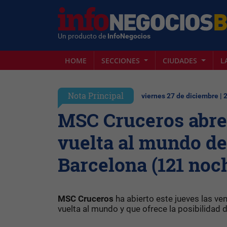
Un producto de
InfoNegocios
HOME
SECCIONES
CIUDADES
L
Nota Principal
viernes 27 de diciembre | 
MSC Cruceros abre 
vuelta al mundo de
Barcelona (121 noch
MSC Cruceros
ha abierto este jueves las ve
vuelta al mundo y que ofrece la posibilidad 