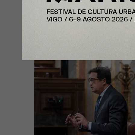
España formalizará en septiemb
candidatura para acoger una
gigafactoría europea de IA