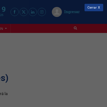
 9
Cerrar
Ingresar
026
IN
es)
rá la