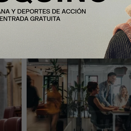
re su
InfoJobs registra más de 50.200
vacantes en julio en Cataluña, con 
impulso de educación y formación