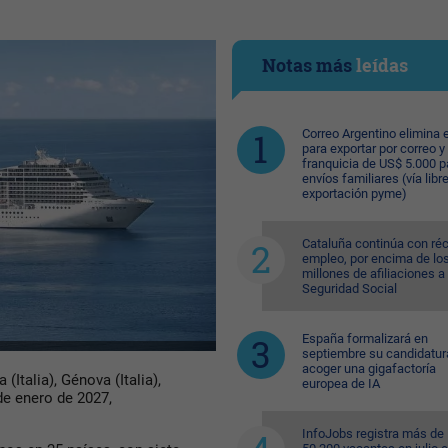
Notas más
leídas
Correo Argentino elimina e
para exportar por correo y 
franquicia de US$ 5.000 p
envíos familiares (vía libre
exportación pyme)
Cataluña continúa con ré
empleo, por encima de lo
millones de afiliaciones a 
Seguridad Social
España formalizará en
septiembre su candidatur
acoger una gigafactoría
(Italia), Génova (Italia),
europea de IA
 de enero de 2027,
InfoJobs registra más de