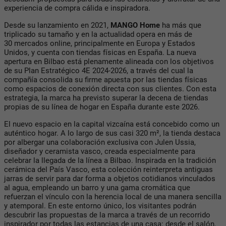
experiencia de compra cálida e inspiradora.
Desde su lanzamiento en 2021,
MANGO Home
ha más que
triplicado su tamaño y en la actualidad opera en más de
30 mercados online, principalmente en Europa y Estados
Unidos, y cuenta con tiendas físicas en España. La nueva
apertura en Bilbao está plenamente alineada con los objetivos
de su Plan Estratégico 4E 2024-2026, a través del cual la
compañía consolida su firme apuesta por las tiendas físicas
como espacios de conexión directa con sus clientes. Con esta
estrategia, la marca ha previsto superar la decena de tiendas
propias de su línea de hogar en España durante este 2026.
El nuevo espacio en la capital vizcaína está concebido como un
auténtico hogar. A lo largo de sus casi 320 m², la tienda destaca
por albergar una colaboración exclusiva con Julen Ussia,
diseñador y ceramista vasco, creada especialmente para
celebrar la llegada de la línea a Bilbao. Inspirada en la tradición
cerámica del País Vasco, esta colección reinterpreta antiguas
jarras de servir para dar forma a objetos cotidianos vinculados
al agua, empleando un barro y una gama cromática que
refuerzan el vínculo con la herencia local de una manera sencilla
y atemporal. En este entorno único, los visitantes podrán
descubrir las propuestas de la marca a través de un recorrido
inspirador por todas las estancias de una casa: desde el salón,