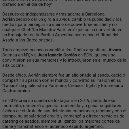
distancia en el dia de hoy”
Después de independizarse y trasladarse a Barcelona, ​​
Adrián
decidió dar un giro a su vida, cambió la publicidad y los
medios para perseguir su sueño de convertirse en chef y no
cualquier Chef “Un Maestro Parrillero” que se ha convertido en
un Embajador de la Parrilla Argentina acercando el Ritual del
Asado a los Barceloneses.
Todo empezó cuando conoció a dos Chefs argentinos,
Alvaro
Da
l
mau en NY, y a
Juan Ignacio Gordón
en BCN, quienes se
convirtieron en sus mentores y lo introdujeron en el mundo de la
alta cocina.
Desde chico, Adrián siempre fue un aficionado al asado, decidió
compartir su pasión con el mundo y convirtió su Pasión en su
“Laburo” de publicista a Parrillero, Creador Digital y Empresario
Gastronómico.
En 2019 crea su cuenta de Instagram en 2019, partir de ese
momento, comenzó a generar contenido y a ganar seguidores
ávidos de disfruta de sus deliciosas creaciones, recetas y con el
tiempo, su popularidad creció y comenzó a ofrecer servicios de
catering de asados, siempre utilizando los mejores cortes de
carne y transmitiendo el auténtico espíritu argentino.