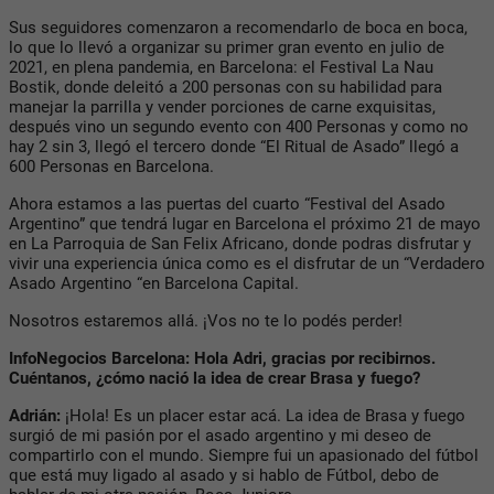
Sus seguidores comenzaron a recomendarlo de boca en boca,
lo que lo llevó a organizar su primer gran evento en julio de
2021, en plena pandemia, en Barcelona: el Festival La Nau
Bostik, donde deleitó a 200 personas con su habilidad para
manejar la parrilla y vender porciones de carne exquisitas,
después vino un segundo evento con 400 Personas y como no
hay 2 sin 3, llegó el tercero donde “El Ritual de Asado” llegó a
600 Personas en Barcelona.
Ahora estamos a las puertas del cuarto “Festival del Asado
Argentino” que tendrá lugar en Barcelona el próximo 21 de mayo
en La Parroquia de San Felix Africano, donde podras disfrutar y
vivir una experiencia única como es el disfrutar de un “Verdadero
Asado Argentino “en Barcelona Capital.
Nosotros estaremos allá. ¡Vos no te lo podés perder!
InfoNegocios Barcelona: Hola Adri, gracias por recibirnos.
Cuéntanos, ¿cómo nació la idea de crear Brasa y fuego?
Adrián:
¡Hola! Es un placer estar acá. La idea de Brasa y fuego
surgió de mi pasión por el asado argentino y mi deseo de
compartirlo con el mundo. Siempre fui un apasionado del fútbol
que está muy ligado al asado y si hablo de Fútbol, debo de