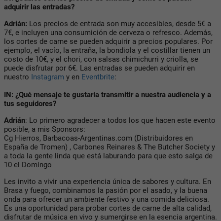
adquirir las entradas?
Adrián:
Los precios de entrada son muy accesibles, desde 5€ a
7€, e incluyen una consumición de cerveza o refresco. Además,
los cortes de carne se pueden adquirir a precios populares. Por
ejemplo, el vacío, la entraña, la bondiola y el costillar tienen un
costo de 10€, y el chori, con salsas chimichurri y criolla, se
puede disfrutar por 6€. Las entradas se pueden adquirir en
nuestro
Instagram
y en
Eventbrite
:
IN: ¿Qué mensaje te gustaría transmitir a nuestra audiencia y a
tus seguidores?
Adrián
: Lo primero agradecer a todos los que hacen este evento
posible, a mis Sponsors:
Cg Hierros, Barbacoas-Argentinas.com (Distribuidores en
España de Tromen) , Carbones Reinares & The Butcher Society y
a toda la gente linda que está laburando para que esto salga de
10 el Domingo
Les invito a vivir una experiencia única de sabores y cultura. En
Brasa y fuego, combinamos la pasión por el asado, y la buena
onda para ofrecer un ambiente festivo y una comida deliciosa.
Es una oportunidad para probar cortes de carne de alta calidad,
disfrutar de música en vivo y sumergirse en la esencia argentina.