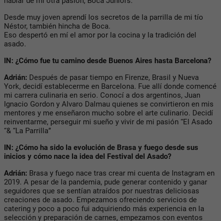
hablar de mi otra pasión, Boca Juniors.
Desde muy joven aprendí los secretos de la parrilla de mi tío
Néstor, también hincha de Boca.
Eso despertó en mí el amor por la cocina y la tradición del
asado.
IN: ¿Cómo fue tu camino desde Buenos Aires hasta Barcelona?
Adrián:
Después de pasar tiempo en Firenze, Brasil y Nueva
York, decidí establecerme en Barcelona. Fue allí donde comencé
mi carrera culinaria en serio. Conocí a dos argentinos, Juan
Ignacio Gordon y Alvaro Dalmau quienes se convirtieron en mis
mentores y me enseñaron mucho sobre el arte culinario. Decidí
reinventarme, perseguir mi sueño y vivir de mi pasión “El Asado
“& “La Parrilla”
IN: ¿Cómo ha sido la evolución de Brasa y fuego desde sus
inicios y cómo nace la idea del Festival del Asado?
Adrián:
Brasa y fuego nace tras crear mi cuenta de Instagram en
2019. A pesar de la pandemia, pude generar contenido y ganar
seguidores que se sentían atraídos por nuestras deliciosas
creaciones de asado. Empezamos ofreciendo servicios de
catering y poco a poco fui adquiriendo más experiencia en la
selección y preparación de carnes, empezamos con eventos