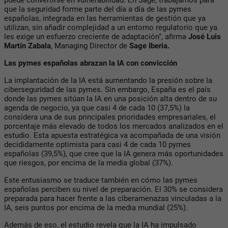
puede convertirse en vulnerabilidad. En Sage, trabajamos para
que la seguridad forme parte del día a día de las pymes
españolas, integrada en las herramientas de gestión que ya
utilizan, sin añadir complejidad a un entorno regulatorio que ya
les exige un esfuerzo creciente de adaptación", afirma
José Luis
Martín Zabala
, Managing Director de
Sage Iberia.
Las pymes españolas abrazan la IA con convicción
La implantación de la IA está aumentando la presión sobre la
ciberseguridad de las pymes. Sin embargo, España es el país
donde las pymes sitúan la IA en una posición alta dentro de su
agenda de negocio, ya que casi 4 de cada 10 (37,5%) la
considera una de sus principales prioridades empresariales, el
porcentaje más elevado de todos los mercados analizados en el
estudio. Esta apuesta estratégica va acompañada de una visión
decididamente optimista para casi 4 de cada 10 pymes
españolas (39,5%), que cree que la IA genera más oportunidades
que riesgos, por encima de la media global (37%).
Este entusiasmo se traduce también en cómo las pymes
españolas perciben su nivel de preparación. El 30% se considera
preparada para hacer frente a las ciberamenazas vinculadas a la
IA, seis puntos por encima de la media mundial (25%).
Además de eso, el estudio revela que la IA ha impulsado