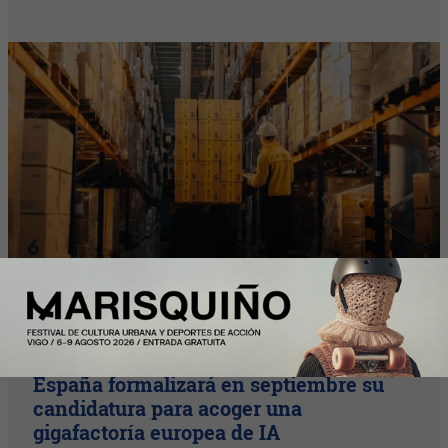
Enfoque
España formalizará en septiembre su
candidatura para acoger una
gigafactoría europea de IA