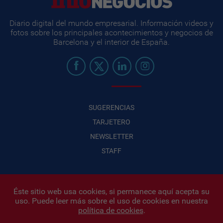
Diario digital del mundo empresarial. Información videos y
fotos sobre los principales acontecimientos y negocios de
Barcelona y el interior de España.
SUGERENCIAS
TARJETERO
NEWSLETTER
STAFF
Éste sitio web usa cookies, si permanece aquí acepta su
uso. Puede leer más sobre el uso de cookies en nuestra
Infonegocios 2026
| INFONEGOCIOS S.A. · CUIT: 30710438486 |
política de cookies
.
Políticas de Privacidad
|
Protección de datos personales
|
Editor: