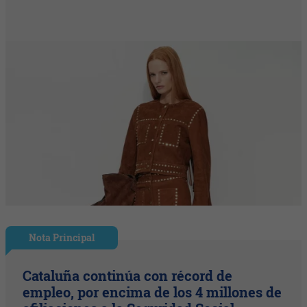
Nota Principal
Cataluña continúa con récord de
empleo, por encima de los 4 millones de