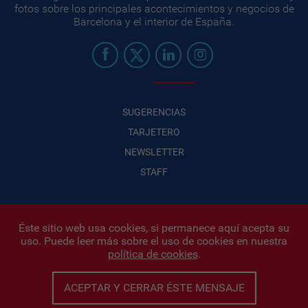
fotos sobre los principales acontecimientos y negocios de
Barcelona y el interior de España.
SUGERENCIAS
TARJETERO
NEWSLETTER
STAFF
Éste sitio web usa cookies, si permanece aquí acepta su
uso. Puede leer más sobre el uso de cookies en nuestra
Infonegocios 2026
| INFONEGOCIOS S.A. · CUIT: 30710438486 |
política de cookies
.
Políticas de Privacidad
|
Protección de datos personales
|
Editor:
Iñigo Biain
ACEPTAR Y CERRAR ÉSTE MENSAJE
Este sitio esta protegido por Google reCAPTCHA y con
Políticas de
privacidad de Google
y
Terminos del servicio
aplicados.