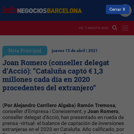
Cerrar
VIE. 7 AGOSTO 2026
Nota Principal
jueves 15 de abril | 2021
Joan Romero (conseller delegat
d’Acció): “Cataluña captó € 1,3
millones cada día en 2020
procedentes del extranjero”
(
Por Alejandro Carrilero Algaba
)
Ramón Tremosa
,
conseller d’Empresa i Coneixement, y
Joan Romero
,
conseller delegat d’Acció, han presentado en rueda de
prensa -virtual- el balance de captación de inversiones
extranjeras en el 2020 en Cataluña. Año calificado, por