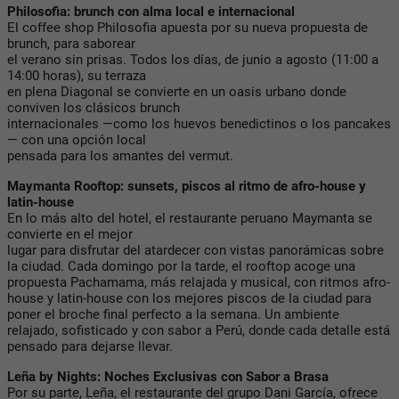
Philosofia: brunch con alma local e internacional
El coffee shop Philosofia apuesta por su nueva propuesta de
brunch, para saborear
el verano sin prisas. Todos los días, de junio a agosto (11:00 a
14:00 horas), su terraza
en plena Diagonal se convierte en un oasis urbano donde
conviven los clásicos brunch
internacionales —como los huevos benedictinos o los pancakes
— con una opción local
pensada para los amantes del vermut.
Maymanta Rooftop: sunsets, piscos al ritmo de afro-house y
latin-house
En lo más alto del hotel, el restaurante peruano Maymanta se
convierte en el mejor
lugar para disfrutar del atardecer con vistas panorámicas sobre
la ciudad. Cada domingo por la tarde, el rooftop acoge una
propuesta Pachamama, más relajada y musical, con ritmos afro-
house y latin-house con los mejores piscos de la ciudad para
poner el broche final perfecto a la semana. Un ambiente
relajado, sofisticado y con sabor a Perú, donde cada detalle está
pensado para dejarse llevar.
Leña by Nights: Noches Exclusivas con Sabor a Brasa
Por su parte, Leña, el restaurante del grupo Dani García, ofrece