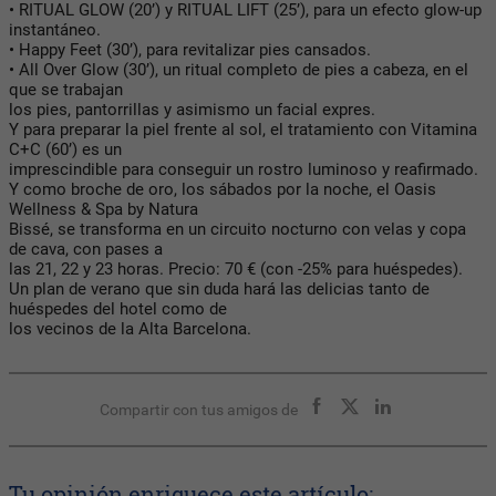
• RITUAL GLOW (20’) y RITUAL LIFT (25’), para un efecto glow-up
instantáneo.
• Happy Feet (30’), para revitalizar pies cansados.
• All Over Glow (30’), un ritual completo de pies a cabeza, en el
que se trabajan
los pies, pantorrillas y asimismo un facial expres.
Y para preparar la piel frente al sol, el tratamiento con Vitamina
C+C (60’) es un
imprescindible para conseguir un rostro luminoso y reafirmado.
Y como broche de oro, los sábados por la noche, el Oasis
Wellness & Spa by Natura
Bissé, se transforma en un circuito nocturno con velas y copa
de cava, con pases a
las 21, 22 y 23 horas. Precio: 70 € (con -25% para huéspedes).
Un plan de verano que sin duda hará las delicias tanto de
huéspedes del hotel como de
los vecinos de la Alta Barcelona.
Compartir con tus amigos de
Tu opinión enriquece este artículo: