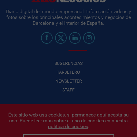
Diario digital del mundo empresarial. Información videos y
fotos sobre los principales acontecimientos y negocios de
Barcelona y el interior de España.
SUGERENCIAS
TARJETERO
NEWSLETTER
STAFF
Éste sitio web usa cookies, si permanece aquí acepta su
uso. Puede leer más sobre el uso de cookies en nuestra
Infonegocios 2026
| INFONEGOCIOS S.A. · CUIT: 30710438486 |
política de cookies
.
Políticas de Privacidad
|
Protección de datos personales
|
Editor:
Iñigo Biain