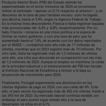
Producto Interior Bruto (PIB) del Estado alemán ha
experimentado en el tercer trimestre de 2024 un incremento
menor al estimado —apenas un 0,1% respecto al anterior—, y un
descenso de la tasa de paro también escaso: solo ha bajado
una décima, hasta el 5,9%, según la Agencia Federal de Trabajo.
En la misma línea descendente, Francia e Italia registran bajadas
más pronunciadas del -6,4% y -6,8%, respectivamente. Por su
lado, Francia —inmersa en una crisis política a la espera de
formar un nuevo gobierno, y con una tasa de paro que ha
aumentado hasta el 7,4%, de acuerdo con los datos reportados
por el INSEE—, contabiliza este año más de 17 millones de
ofertas, mientras que en 2023 registró más de 19 millones. Por
otro lado, Italia ha registrado más de 1,2 millones de ofertas
este año, una cifra que desciende en comparación con las más
de 1,3 millones de 2023. Aunque el empleo se mantiene, la caída
de la actividad industrial y el estancamiento del PIB han llevado
al Instituto Nacional de Estadística a revisar a la baja su
proyección de crecimiento para 2024.
Finalmente, Portugal experimenta una disminución en las
ofertas digitales de pago en 2024, con una caída del 8%. Este
año, el país vecino ha registrado más de 362 mil ofertas, frente a
las 393 mil de 2023. Su mercado laboral continúa estable, sin
embargo el paro juvenil sigue siendo alto y la tasa de
desempleo se sitúa en el 6,1%.