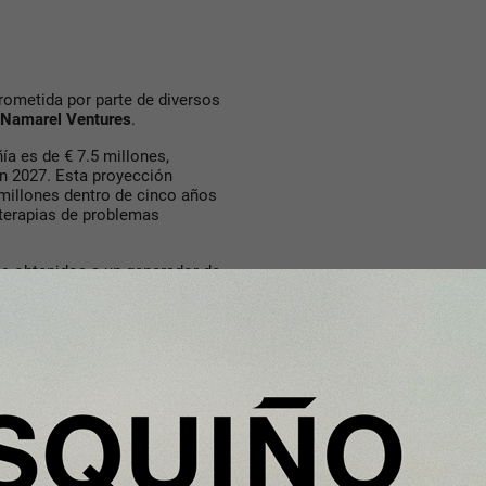
rometida por parte de diversos
Namarel Ventures
.
ía es de € 7.5 millones,
en 2027. Esta proyección
 millones dentro de cinco años
 terapias de problemas
os obtenidos a un generador de
idación clínica, IP y estrategia
rrollo comercial y otras
empresa pasan por alcanzar una
o, cifra que aumentará hasta los
te en 2023, situándose en los €
aja) negativo de 285.551 euros
 trimestre de 2025, para
tercer trimestre de 2026.