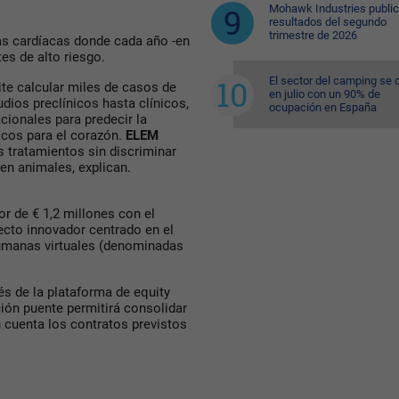
Mohawk Industries public
resultados del segundo
trimestre de 2026
ías cardíacas donde cada año -en
es de alto riesgo.
El sector del camping se 
te calcular miles de casos de
en julio con un 90% de
dios preclínicos hasta clínicos,
ocupación en España
ionales para predecir la
ticos para el corazón.
ELEM
s tratamientos sin discriminar
 en animales, explican.
r de € 1,2 millones con el
yecto innovador centrado en el
umanas virtuales (denominadas
és de la plataforma de equity
ción puente permitirá consolidar
 cuenta los contratos previstos