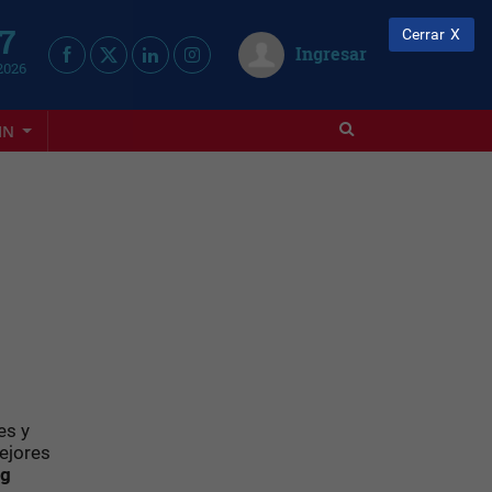
 7
Cerrar
Ingresar
2026
IN
es y
ejores
ng