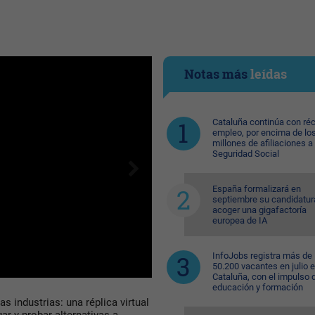
Notas más
leídas
Cataluña continúa con ré
empleo, por encima de lo
millones de afiliaciones a 
Seguridad Social
España formalizará en
septiembre su candidatur
acoger una gigafactoría
europea de IA
InfoJobs registra más de
50.200 vacantes en julio 
Cataluña, con el impulso 
educación y formación
s industrias: una réplica virtual