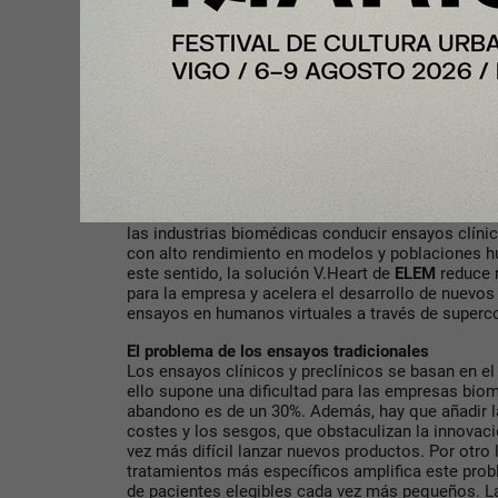
Avatares adultos para reducir costes
Los humanos virtuales de ELEM son avatares, adu
médicos de pacientes reales con diferentes comor
Desplegada en la nube (con proveedores como
Or
las industrias biomédicas conducir ensayos clíni
con alto rendimiento en modelos y poblaciones h
este sentido, la solución V.Heart de
ELEM
reduce r
para la empresa y acelera el desarrollo de nuevos 
ensayos en humanos virtuales a través de super
El problema de los ensayos tradicionales
Los ensayos clínicos y preclínicos se basan en el
ello supone una dificultad para las empresas bi
abandono es de un 30%. Además, hay que añadir l
costes y los sesgos, que obstaculizan la innovac
vez más difícil lanzar nuevos productos. Por otro 
tratamientos más específicos amplifica este prob
de pacientes elegibles cada vez más pequeños. La