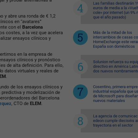
ar y probar alternativas a
Las familias destinarán 1
euros de media a la «Vuelt
cole» por internet (un 9%
o y abre una ronda de € 1,2
que el año pasado)
ínicos en “avatares”
ente con el
Barcelona
los costes, a la vez que acelera
Más de la mitad de los
intercambios de casas c
ealizar ensayos clínicos y
HomeExchange este vera
España son domésticos
ertirnos en la empresa de
ensayos clínicos y pronóstico
Solunion refuerza su equi
s de alta definición. Para ello,
directivo en América Lati
 datos virtuales y reales de
dos nuevos nombramient
LEM
.
undo de los ensayos clínicos y
Cosentino, primera empr
industrial española que u
n predictiva y modelización de
de Microsoft para diseñar
perordenadores del Barcelona
nuevos materiales
zquez
, CTO de
ELEM
.
La agencia de comunicac
edeon cumple dieciséis a
trayectoria en el sector