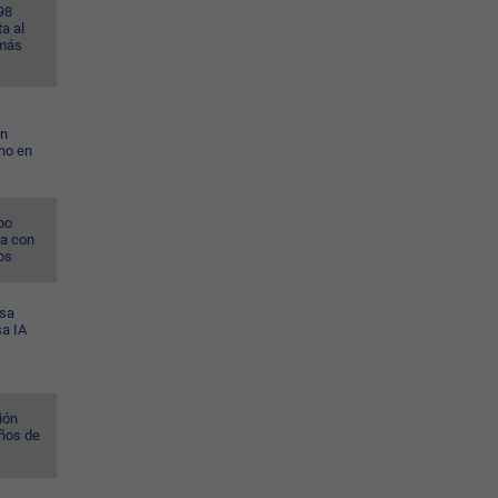
98
a al
 más
on
no en
po
na con
os
esa
sa IA
ión
ños de