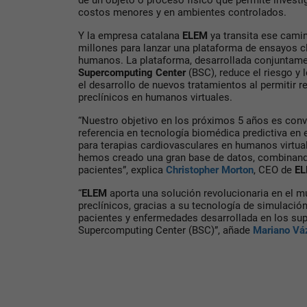
de un objeto o proceso físico que permite investig
costos menores y en ambientes controlados.
Y la empresa catalana
ELEM
ya transita ese camin
millones para lanzar una plataforma de ensayos cl
humanos. La plataforma, desarrollada conjuntam
Supercomputing Center
(BSC), reduce el riesgo y 
el desarrollo de nuevos tratamientos al permitir r
preclínicos en humanos virtuales.
“Nuestro objetivo en los próximos 5 años es conv
referencia en tecnología biomédica predictiva en 
para terapias cardiovasculares en humanos virtuale
hemos creado una gran base de datos, combinando
pacientes”, explica
Christopher Morton
, CEO de
E
“
ELEM
aporta una solución revolucionaria en el m
preclínicos, gracias a su tecnología de simulació
pacientes y enfermedades desarrollada en los su
Supercomputing Center (BSC)”, añade
Mariano Vá