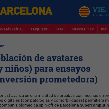
VIE.
Agosto de 
AS MÁS LEÍDAS
TARJETERO
STAFF
NEWSLETTER
RED 
2021
blación de avatares
y niños) para ensayos
 inversión prometedora)
torias) avanza en una multitud de pruebas con muchos error
os digitales (con patologías y comorbilidades) permitiera m
 compañía biomédica spin-off de
Barcelona Supercomputi