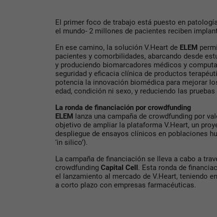
El primer foco de trabajo está puesto en patolog
el mundo- 2 millones de pacientes reciben implant
En ese camino, la solución V.Heart de
ELEM
permi
pacientes y comorbilidades, abarcando desde estu
y produciendo biomarcadores médicos y computac
seguridad y eficacia clínica de productos terapéu
potencia la innovación biomédica para mejorar lo
edad, condición ni sexo, y reduciendo las pruebas
La ronda de financiación por crowdfunding
ELEM
lanza una campaña de crowdfunding por valo
objetivo de ampliar la plataforma V.Heart, un pro
despliegue de ensayos clínicos en poblaciones h
‘in silico’).
La campaña de financiación se lleva a cabo a trav
crowdfunding
Capital Cell
. Esta ronda de financia
el lanzamiento al mercado de V.Heart, teniendo en
a corto plazo con empresas farmacéuticas.