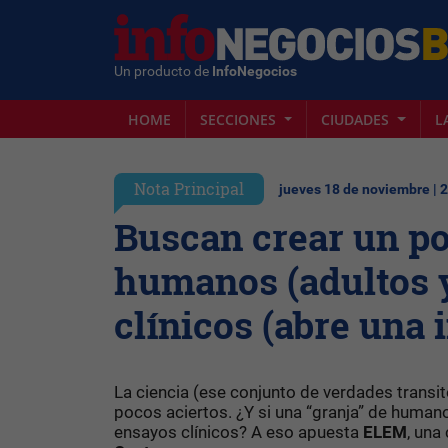
Un producto de
InfoNegocios
HOME
SECCIONES
CIUDADES
L
Nota Principal
jueves 18 de noviembre | 
Buscan crear un po
humanos (adultos 
clínicos (abre una
La ciencia (ese conjunto de verdades transi
pocos aciertos. ¿Y si una “granja” de human
ensayos clínicos? A eso apuesta
ELEM
, una