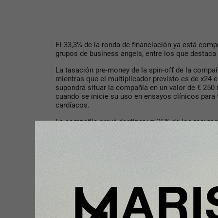
El 33,3% de la ronda de financiación ya está comp
grupos de business angels, entre los que destaca
La tasación pre-money de la spin-off de la compañ
mientras que el multiplicador previsto es de x24 
supondrá situar la compañía en un valor de € 250
cuando se inicie su uso en ensayos clínicos para
cardíacos.
La compañía prevé destinar un 35% de los recurs
pacientes y poblaciones virtuales; otro 31% a la val
regulatoria para V.Heart; y el restante 34% al desa
actividades.
Por otra parte, las previsiones financieras de la 
facturación de € 139.500 al cierre del presente añ
€ 1,37 millones en 2022 y crecerá exponencialmen
6,04 millones. Asimismo, el cash flow (flujo de c
esperado para 2021 será ya positivo en el segundo
conseguir el breakeven (punto de equilibrio) en el 