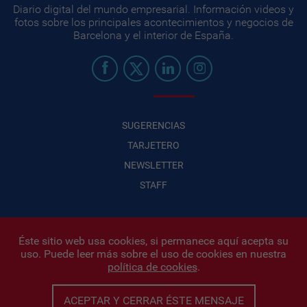
Diario digital del mundo empresarial. Información videos y
fotos sobre los principales acontecimientos y negocios de
Barcelona y el interior de España.
SUGERENCIAS
TARJETERO
NEWSLETTER
STAFF
Éste sitio web usa cookies, si permanece aquí acepta su
uso. Puede leer más sobre el uso de cookies en nuestra
Infonegocios 2026
| INFONEGOCIOS S.A. · CUIT: 30710438486 |
política de cookies
.
Políticas de Privacidad
|
Protección de datos personales
|
Editor:
Iñigo Biain
ACEPTAR Y CERRAR ÉSTE MENSAJE
Este sitio esta protegido por Google reCAPTCHA y con
Políticas de