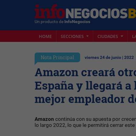
Un producto de
InfoNegocios
HOME
SECCIONES
CIUDADES
L
Nota Principal
viernes 24 de junio | 2022
Amazon creará otr
España y llegará a 
mejor empleador de
Amazon
continúa con su apuesta por crecer
lo largo 2022, lo que le permitirá cerrar este