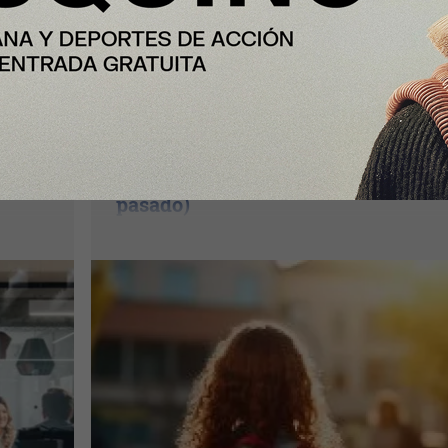
Nota Principal
Las familias destinarán 198 euros 
n el
media a la «Vuelta al cole» por
ón
internet (un 9% más que el año
pasado)