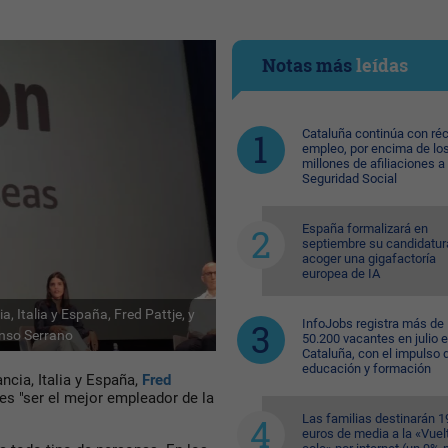
Notas más
leídas
Cataluña continúa con ré
empleo, por encima de lo
millones de afiliaciones a 
Seguridad Social
España formalizará en
septiembre su candidatur
acoger una gigafactoría
europea de IA
, Italia y España, Fred Pattje, y
InfoJobs registra más de
onso Serrano
50.200 vacantes en julio 
Cataluña, con el impulso 
educación y formación
ncia, Italia y España,
Fred
es "ser el mejor empleador de la
Las familias destinarán 1
euros de media a la «Vuelt