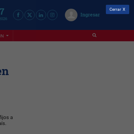
 7
Cerrar
Ingresar
2026
IN
en
ijos a
ís.