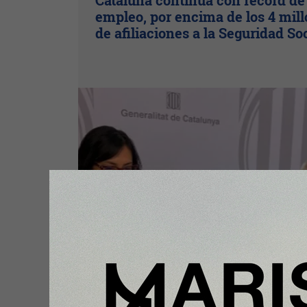
Cataluña continúa con récord de
empleo, por encima de los 4 mil
de afiliaciones a la Seguridad So