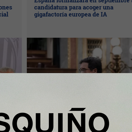
España formalizará en septiembre 
lones
candidatura para acoger una
cial
gigafactoría europea de IA