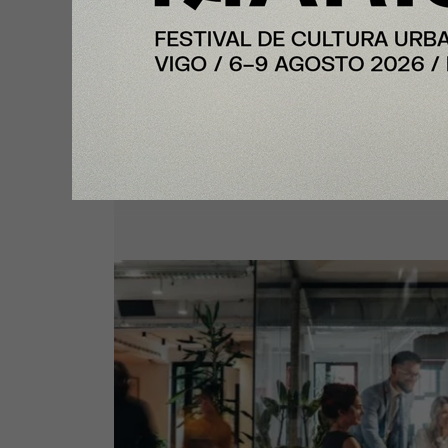
Plus
InfoJobs registra más de 50.200
vacantes en julio en Cataluña, co
impulso de educación y formaci