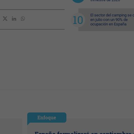
El sector del camping se 
en julio con un 90% de
ocupación en España
Enfoque