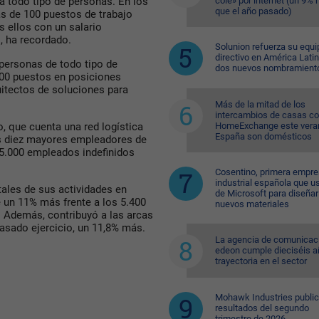
cole» por internet (un 9%
a todo tipo de personas. En los
que el año pasado)
 de 100 puestos de trabajo
s ellos con un salario
, ha recordado.
Solunion refuerza su equi
directivo en América Lati
personas de todo tipo de
dos nuevos nombramient
500 puestos en posiciones
uitectos de soluciones para
Más de la mitad de los
intercambios de casas c
HomeExchange este vera
o, que cuenta una red logística
España son domésticos
os diez mayores empleadores de
25.000 empleados indefinidos
Cosentino, primera empr
industrial española que u
tales de sus actividades en
de Microsoft para diseñar
 un 11% más frente a los 5.400
nuevos materiales
. Además, contribuyó a las arcas
asado ejercicio, un 11,8% más.
La agencia de comunicac
edeon cumple dieciséis a
trayectoria en el sector
Mohawk Industries public
resultados del segundo
trimestre de 2026