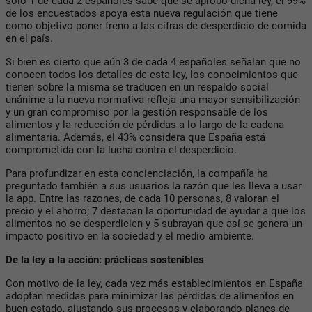
solo 1 de cada 2 españoles sabe que se aprobó dicha ley, el 99%
de los encuestados apoya esta nueva regulación que tiene
como objetivo poner freno a las cifras de desperdicio de comida
en el país.
Si bien es cierto que aún 3 de cada 4 españoles señalan que no
conocen todos los detalles de esta ley, los conocimientos que
tienen sobre la misma se traducen en un respaldo social
unánime a la nueva normativa refleja una mayor sensibilización
y un gran compromiso por la gestión responsable de los
alimentos y la reducción de pérdidas a lo largo de la cadena
alimentaria. Además, el 43% considera que España está
comprometida con la lucha contra el desperdicio.
Para profundizar en esta concienciación, la compañía ha
preguntado también a sus usuarios la razón que les lleva a usar
la app. Entre las razones, de cada 10 personas, 8 valoran el
precio y el ahorro; 7 destacan la oportunidad de ayudar a que los
alimentos no se desperdicien y 5 subrayan que así se genera un
impacto positivo en la sociedad y el medio ambiente.
De la ley a la acción: prácticas sostenibles
C
on motivo de la ley, cada vez más establecimientos en España
adoptan medidas para minimizar las pérdidas de alimentos en
buen estado, ajustando sus procesos y elaborando planes de