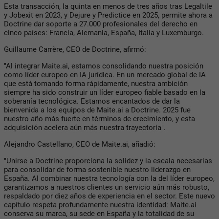
Esta transacción, la quinta en menos de tres años tras Legaltile
y Jobexit en 2023, y Dejure y Predictice en 2025, permite ahora a
Doctrine dar soporte a 27.000 profesionales del derecho en
cinco países: Francia, Alemania, España, Italia y Luxemburgo.
Guillaume Carrère, CEO de Doctrine, afirmó:
"Al integrar Maite.ai, estamos consolidando nuestra posición
como líder europeo en IA jurídica. En un mercado global de IA
que está tomando forma rápidamente, nuestra ambición
siempre ha sido construir un líder europeo fiable basado en la
soberanía tecnológica. Estamos encantados de dar la
bienvenida a los equipos de Maite.ai a Doctrine. 2025 fue
nuestro año más fuerte en términos de crecimiento, y esta
adquisición acelera aún más nuestra trayectoria".
Alejandro Castellano, CEO de Maite.ai, añadió:
"Unirse a Doctrine proporciona la solidez y la escala necesarias
para consolidar de forma sostenible nuestro liderazgo en
España. Al combinar nuestra tecnología con la del líder europeo,
garantizamos a nuestros clientes un servicio aún más robusto,
respaldado por diez años de experiencia en el sector. Este nuevo
capítulo respeta profundamente nuestra identidad: Maite.ai
conserva su marca, su sede en España y la totalidad de su