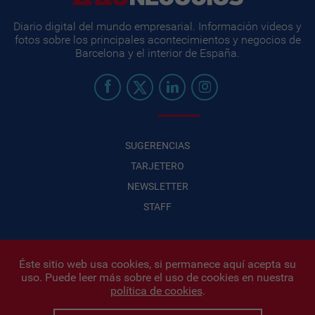
Diario digital del mundo empresarial. Información videos y
fotos sobre los principales acontecimientos y negocios de
Barcelona y el interior de España.
SUGERENCIAS
TARJETERO
NEWSLETTER
STAFF
Éste sitio web usa cookies, si permanece aquí acepta su
uso. Puede leer más sobre el uso de cookies en nuestra
Infonegocios 2026
| INFONEGOCIOS S.A. · CUIT: 30710438486 |
política de cookies
.
Políticas de Privacidad
|
Protección de datos personales
|
Editor:
Iñigo Biain