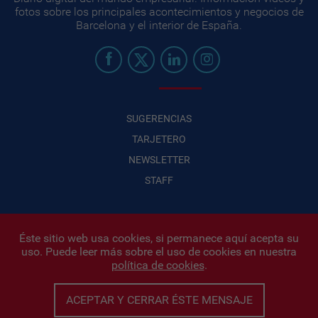
fotos sobre los principales acontecimientos y negocios de
Barcelona y el interior de España.
SUGERENCIAS
TARJETERO
NEWSLETTER
STAFF
Éste sitio web usa cookies, si permanece aquí acepta su
uso. Puede leer más sobre el uso de cookies en nuestra
Infonegocios 2026
| INFONEGOCIOS S.A. · CUIT: 30710438486 |
política de cookies
.
Políticas de Privacidad
|
Protección de datos personales
|
Editor:
Iñigo Biain
ACEPTAR Y CERRAR ÉSTE MENSAJE
Este sitio esta protegido por Google reCAPTCHA y con
Políticas de
privacidad de Google
y
Terminos del servicio
aplicados.