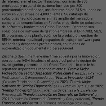
de referencia en el sector TI nacional, con más de 300
empleados y un canal de partners formado por 300
profesionales certificados, una facturación de 24,5 millones de
euros en 2025 y más de 4.000 clientes. Su catálogo de
soluciones tecnológicas es el más amplio del mercado al
sumar a las desarrolladas en España, el portfolio de soluciones
de software y hardware del Grupo Zucchetti
.
Destacan sus
soluciones de software de gestión empresarial ERP-CRM, MES,
BI, programación y planificación de la producción; gestión de
RRHH, nómina, movilidad y espacios de trabajo; software para
asesorías y despachos profesionales, soluciones de
automatización documental y ciberseguridad.
Zucchetti Spain mantiene una firme apuesta por la innovación,
con centros I+D+i locales, y el apoyo del potente equipo de
investigación y desarrollo del Grupo Zucchetti, lo que le ha
reportado importantes reconocimientos:
"Premio Mejor
Proveedor del sector Despachos Profesionales"
en 2025
(Premios
ProDespachos & Emprendedores),
"Premio Innovación 2024"
(Premios Pasión por el Despacho); en
2023,
"Premio Mejor
Software de Gestión Empresarial"
(XXIII Premios Byte TI);
en 2022,
"Premio Innovación"
(XXXIII Premios Dirigentes a la Excelencia
Empresarial)
;
"Premio Innovación en Desarrollo de Software"
en
2021
(Asociación Europea de Economía y Competitividad),
"Premio
Empresa del Año"
en 2019
(Premios Tecnología Siglo XXI),
y