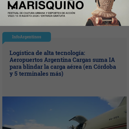
InfoArgentinos
Logística de alta tecnología:
Aeropuertos Argentina Cargas suma IA
para blindar la carga aérea (en Córdoba
y 5 terminales más)