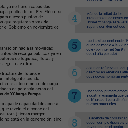
ola ya no tienen capacidad
apa publicado por Red Eléctrica
Más de la mitad de los
d para nuevos puntos de
intercambios de casas c
os que requieren obras de
HomeExchange este vera
España son domésticos
por el Gobierno en noviembre de
Las familias destinarán 1
euros de media a la «Vuelt
ransición hacia la movilidad
cole» por internet (un 9%
puntos de recarga públicos ya en
que el año pasado)
tores de logística, flotas y
e seguir ese ritmo.
Solunion refuerza su equi
directivo en América Lati
tructura del futuro, el
dos nuevos nombramient
 inteligente, siendo
 frente al incremento de carga
idades de potencia cerca del
Cosentino, primera empr
tas de XCharge Europe
.
industrial española que u
de Microsoft para diseñar
er mapa de capacidad de acceso
nuevos materiales
 que revela el alcance del
del total) tienen margen
La agencia de comunicac
la no está en la generación, sino
edeon cumple dieciséis a
trayectoria en el sector