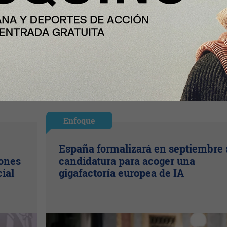
Enfoque
España formalizará en septiembre 
lones
candidatura para acoger una
cial
gigafactoría europea de IA