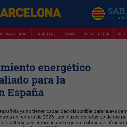
SÁB.
Agosto de 
AS MÁS LEÍDAS
TARJETERO
STAFF
NEWSLETTER
RED 
miento energético
aliado para la
en España
e española ya no tienen capacidad disponible para nueva de
trica en febrero de 2026. Los plazos de refuerzo de red pa
 los 80 días en entornos que requieren obras de infraestru