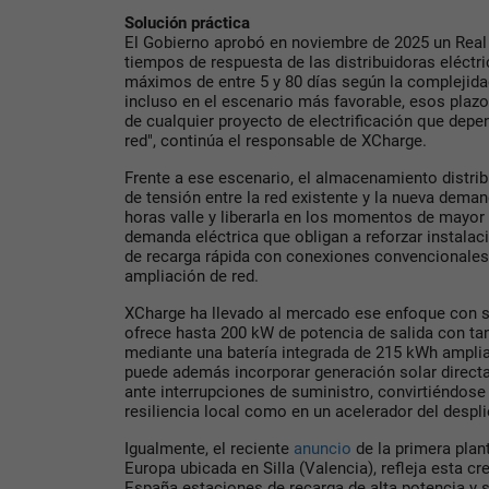
Solución práctica
El Gobierno aprobó en noviembre de 2025 un Real 
tiempos de respuesta de las distribuidoras eléctr
máximos de entre 5 y 80 días según la complejida
incluso en el escenario más favorable, esos plazo
de cualquier proyecto de electrificación que depe
red", continúa el responsable de XCharge.
Frente a ese escenario, el almacenamiento distri
de tensión entre la red existente y la nueva dema
horas valle y liberarla en los momentos de mayor
demanda eléctrica que obligan a reforzar instalaci
de recarga rápida con conexiones convencionales 
ampliación de red.
XCharge ha llevado al mercado ese enfoque con
ofrece hasta 200 kW de potencia de salida con tan
mediante una batería integrada de 215 kWh ampli
puede además incorporar generación solar direct
ante interrupciones de suministro, convirtiéndose
resiliencia local como en un acelerador del despl
Igualmente, el reciente
anuncio
de la primera pla
Europa ubicada en Silla (Valencia), refleja esta 
España estaciones de recarga de alta potencia y