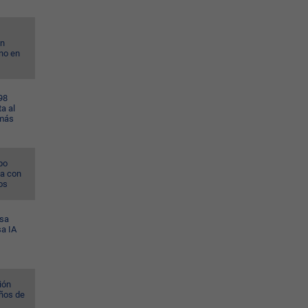
on
no en
98
a al
 más
po
na con
os
esa
sa IA
ión
ños de