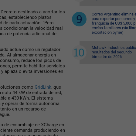
Decreto destinado a acortar los
Correo Argentino elimina e
icas, estableciendo plazos
para exportar por correo y 
d de cada actuación. "Pero
franquicia de US$ 5.000 p
s condicionan la velocidad real
envíos familiares (vía libre
exportación pyme)
nda de potencia adicional de
Mohawk Industries public
buido actúa como un regulador
resultados del segundo
nda. Al almacenar energía en
trimestre de 2026
 consumo, reduce los picos de
ones, permite habilitar servicios
y aplaza o evita inversiones en
 soluciones como
GridLink
, que
 solo 44 kW de entrada de red,
able a 430 kWh. El sistema
a y operar de forma autónoma
 tanto en un recurso de
iegue.
nta de ensamblaje de XCharge en
creciente demanda produciendo en
 sistemas de almacenamiento