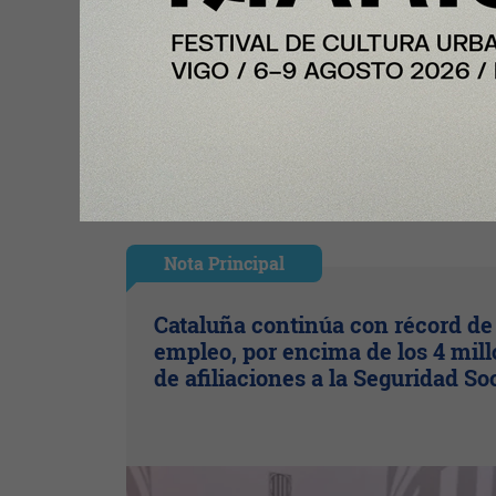
Ingresar con Google
Te puede interesar:
Nota Principal
Cataluña continúa con récord de
empleo, por encima de los 4 mil
de afiliaciones a la Seguridad So