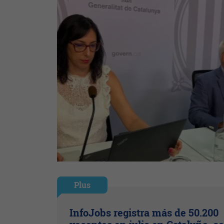
Plus
InfoJobs registra más de 50.200