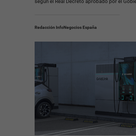
según el Real Decreto aprobado por el Gob
Redacción InfoNegocios España