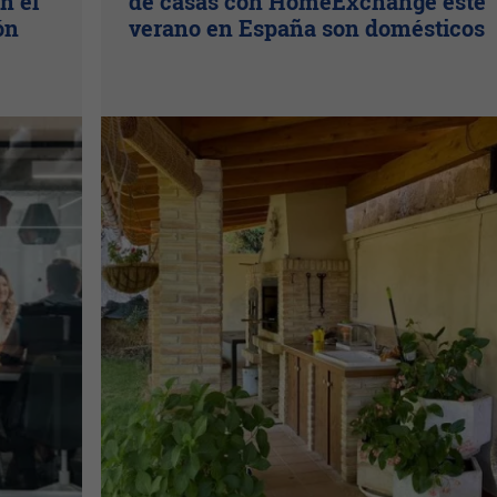
n el
de casas con HomeExchange este
ón
verano en España son domésticos