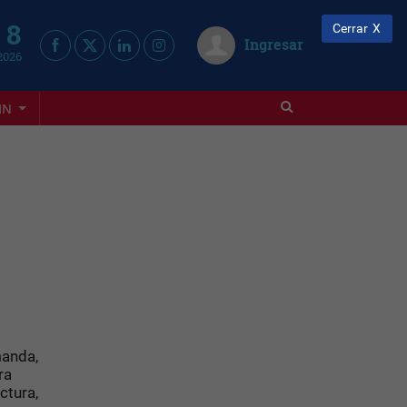
 8
Cerrar
Ingresar
2026
IN
manda,
ra
ctura,