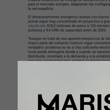
para el mercado europeo, adaptando las configura
la red española.
El almacenamiento energético avanza con fuerza 
actual sigue muy concentrado en proyectos a gra
adjudicado
818,3 millones de euros a 126 iniciati
potencia y 9,4 GWh de capacidad antes de 2029.
"Aunque se trata de una apuesta inequívoca de las 
mayor parte del esfuerzo inversor sigue concentrad
verdadero problema no es si hay suficiente electri
local puede entregarla donde y cuando se necesit
distribuido, orientado a la demanda y a la estabili
una gran oportunidad para acelerar la electromovi
Compartir con tus amigos de
Tu opinión enriquece este artículo: