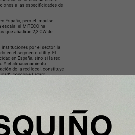
ciones a las especificidades de
en España, pero el impulso
n escala: el MITECO ha
vas que añadirán 2,2 GW de
instituciones por el sector, la
o en el segmento utility. El
cidad en España, sino si la red
a. Y el almacenamiento
zación de la red local, constituye
lidad", concluye Lázaro.