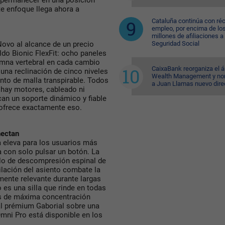
 a permanecer en una posición
ste enfoque llega ahora a
Cataluña continúa con ré
empleo, por encima de lo
millones de afiliaciones a 
Seguridad Social
Novo al alcance de un precio
ldo Bionic FlexFit: ocho paneles
umna vertebral en cada cambio
CaixaBank reorganiza el á
una reclinación de cinco niveles
Wealth Management y n
ento de malla transpirable. Todos
a Juan Llamas nuevo dire
 hay motores, cableado ni
can un soporte dinámico y fiable
 ofrece exactamente eso.
nectan
a eleva para los usuarios más
a con solo pulsar un botón. La
clo de descompresión espinal de
ilación del asiento combate la
ente relevante durante largas
 es una silla que rinde en todas
as de máxima concentración
al prémium Gaborial sobre una
Omni Pro está disponible en los