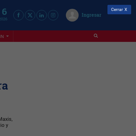
 6
Cerrar
Ingresar
2026
IN
ra
Maxis,
io y