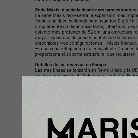
Serie Maxis: diseñada desde cero para estructur
La serie Maxis representa la expansión más impor
fecha: una línea dedicada para usuarios Big & Tall.
simplemente un diseño existente, LiberNovo desar
asiento más profundo de 52 cm, una estructura re
mayor capacidad de peso y acolchado de espuma 
disponibles tres configuraciones —Maxis Manual, 
—, cada una reflejando a su equivalente Omni en f
proporciona el soporte estructural que requieren
Detalles de las reservas en Europa
Las tres líneas se lanzarán en Reino Unido y la UE
reservas
se abrirán el 13 de mayo y estarán dispon
depósito reembolsable de 10 £/10 € garantiza un
€. Los precios Early Bird estarán disponibles hasta
completen su compra antes de esa fecha recibirá
gratuita de un año. También habrá disponibles pa
escalonados para pedidos que cumplan los requis
Bundle (pedidos superiores a 700 £/800 €), Eco-C
superiores a 900 £/1.000 €) y Ergo-to-Go Travel Su
£/1.300 €). Estos ofrecen recompensas escalonad
agotar existencias.
Para más información o reservar una silla, visita