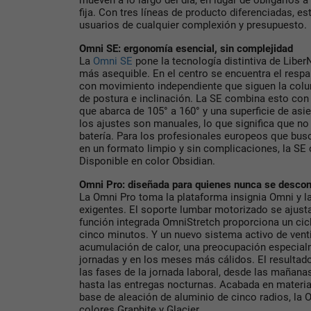
mueven a lo largo del día, en lugar de obligarlos
fija. Con tres líneas de producto diferenciadas, e
usuarios de cualquier complexión y presupuesto.
Omni SE: ergonomía esencial, sin complejidad
La
Omni SE
pone la tecnología distintiva de Liber
más asequible. En el centro se encuentra el respa
con movimiento independiente que siguen la col
de postura e inclinación. La SE combina esto con 
que abarca de 105° a 160° y una superficie de asi
los ajustes son manuales, lo que significa que no
batería. Para los profesionales europeos que bus
en un formato limpio y sin complicaciones, la SE
Disponible en color Obsidian.
Omni Pro: diseñada para quienes nunca se desco
La Omni Pro toma la plataforma insignia Omni y l
exigentes. El soporte lumbar motorizado se ajust
función integrada OmniStretch proporciona un ci
cinco minutos. Y un nuevo sistema activo de vent
acumulación de calor, una preocupación especialm
jornadas y en los meses más cálidos. El resultado
las fases de la jornada laboral, desde las mañan
hasta las entregas nocturnas. Acabada en materi
base de aleación de aluminio de cinco radios, la 
colores Graphite y Glacier.