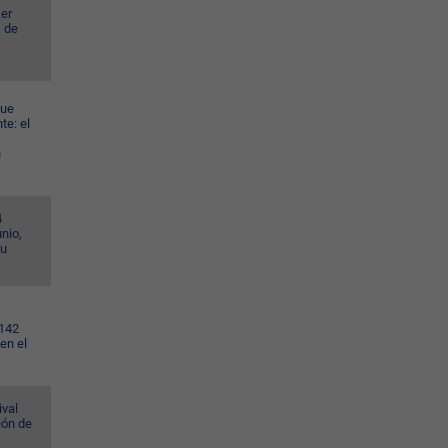
er
s de
gue
te: el
u
4
nio,
su
.142
en el
ival
ión de