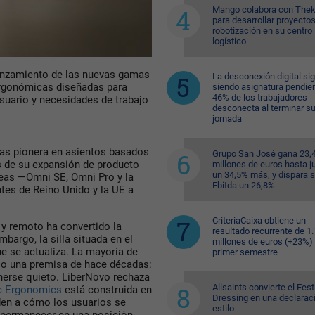
Mango colabora con Thek
para desarrollar proyecto
robotización en su centro
logístico
anzamiento de las nuevas gamas
La desconexión digital si
 ergonómicas diseñadas para
siendo asignatura pendien
46% de los trabajadores
suario y necesidades de trabajo
desconecta al terminar s
jornada
as pionera en asientos basados
Grupo San José gana 23,
s de su expansión de producto
millones de euros hasta ju
un 34,5% más, y dispara 
neas —Omni SE, Omni Pro y la
Ebitda un 26,8%
tes de Reino Unido y la UE a
CriteriaCaixa obtiene un
 y remoto ha convertido la
resultado recurrente de 1
bargo, la silla situada en el
millones de euros (+23%) 
ue se actualiza. La mayoría de
primer semestre
jo una premisa de hace décadas:
enerse quieto. LiberNovo rechaza
Allsaints convierte el Fest
c Ergonomics
está construida en
Dressing en una declarac
nden a cómo los usuarios se
estilo