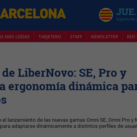
JUE.
Agosto de 
AS MÁS LEÍDAS
TARJETERO
STAFF
NEWSLETTER
RED 
 de LiberNovo: SE, Pro y
la ergonomía dinámica pa
os
 el lanzamiento de las nuevas gamas Omni SE, Omni Pro y 
 para adaptarse dinámicamente a distintos perfiles de usuar