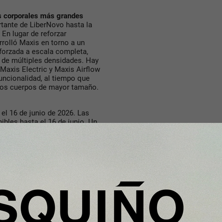
as corporales más grandes
tante de LiberNovo hasta la
 En lugar de reforzar
rolló Maxis en torno a un
forzada a escala completa,
de múltiples densidades. Hay
Maxis Electric y Maxis Airflow
uncionalidad, al tiempo que
 los cuerpos de mayor tamaño.
 el 16 de junio de 2026. Las
ibles hasta el 16 de junio. Un
 cupón de descuento de 30 £/30
 el 31 de julio, y quienes
n además una garantía extendida
quetes exclusivos de regalos
itos: Smart Entry Savings
omfort Upgrade Kit (pedidos
ite (pedidos superiores a 1.000
as y estarán disponibles hasta
r www.libernovo.com.