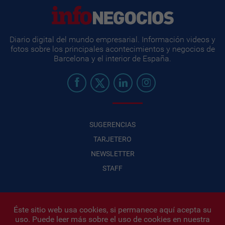
Diario digital del mundo empresarial. Información videos y
fotos sobre los principales acontecimientos y negocios de
Barcelona y el interior de España.
SUGERENCIAS
TARJETERO
NEWSLETTER
STAFF
Éste sitio web usa cookies, si permanece aquí acepta su
uso. Puede leer más sobre el uso de cookies en nuestra
Infonegocios 2026
| INFONEGOCIOS S.A. · CUIT: 30710438486 |