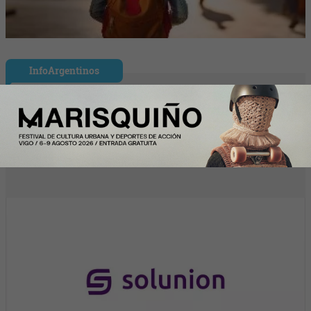
InfoArgentinos
Solunion refuerza su equipo directivo en
América Latina con dos nuevos
nombramientos