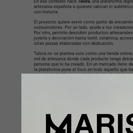
En ese contexto nace
Talora
, una plataforma digit
artesanía española a quienes valoran lo auténtico
con historia.
El proyecto quiere servir como punto de encuentr
consumidores. Por un lado, ayuda a los creadores 
Por otro, permite descubrir productos artesanales
joyería y decoración hasta textil, cerámica, acces
otras piezas elaboradas con dedicación.
Talora no se plantea solo como una tienda online.
red de artesanía donde cada producto tenga detrá
persona que lo ha creado. En un mercado lleno de
la plataforma pone el foco en todo aquello que hac
tiempo, el detalle, la creatividad y el valor de lo
las manos.
Uno de los grandes retos para muchos artesanos e
dedicar demasiado tiempo a la parte técnica, la p
tienda propia. Talora quiere facilitar ese camino,
pensado específicamente para productos artesana
buscan comprar de una manera más consciente.
La plataforma también quiere cuidar algo fundamen
Por eso, Talora trabaja con artesanos y creadore
forma manual, cuidando el proceso y la calidad de