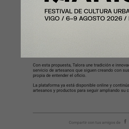
vender objetos bonitos, sino de dar valor al trabaj
Comprar artesanía también supone apoyar pequeñ
creadores y contribuir a mantener vivos oficios qu
cultural de España. Cada pieza cuenta algo: quié
y por qué no hay otra exactamente igual.
El lanzamiento de Talora llega en un momento e
alternativas al consumo más impersonal. Regalar 
casa con un objeto único o comprar directament
decisiones que pueden tener mucho significado.
Con esta propuesta, Talora une tradición e innov
servicio de artesanos que siguen creando con su
propia de entender el oficio.
La plataforma ya está disponible online y contin
artesanos y productos para seguir ampliando su 
Compartir con tus amigos de