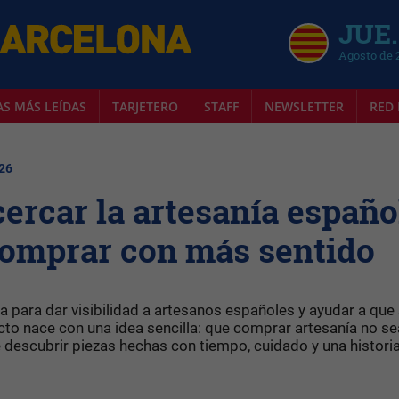
JUE.
Agosto de 
AS MÁS LEÍDAS
TARJETERO
STAFF
NEWSLETTER
RED 
026
cercar la artesanía españo
comprar con más sentido
a para dar visibilidad a artesanos españoles y ayudar a que
to nace con una idea sencilla: que comprar artesanía no se
e descubrir piezas hechas con tiempo, cuidado y una histori