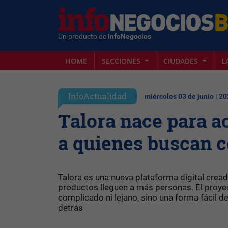
Un producto de
InfoNegocios
HOME
SECCIONES
CIUDADES
L
InfoActualidad
miércoles 03 de junio | 2
Talora nace para a
a quienes buscan 
Talora es una nueva plataforma digital cread
productos lleguen a más personas. El proyec
complicado ni lejano, sino una forma fácil d
detrás