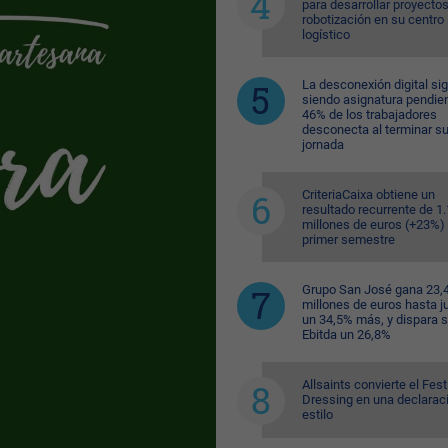
para desarrollar proyecto
robotización en su centro
logístico
La desconexión digital si
siendo asignatura pendien
46% de los trabajadores
desconecta al terminar s
jornada
CriteriaCaixa obtiene un
resultado recurrente de 1
millones de euros (+23%) 
primer semestre
Grupo San José gana 23,
millones de euros hasta ju
un 34,5% más, y dispara 
Ebitda un 26,8%
Allsaints convierte el Fest
Dressing en una declarac
estilo