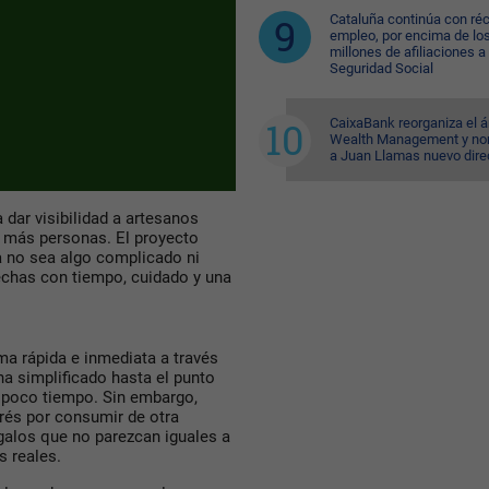
Cataluña continúa con ré
empleo, por encima de lo
millones de afiliaciones a 
Seguridad Social
CaixaBank reorganiza el á
Wealth Management y n
a Juan Llamas nuevo dire
 dar visibilidad a artesanos
a más personas. El proyecto
a no sea algo complicado ni
hechas con tiempo, cuidado y una
ma rápida e inmediata a través
ha simplificado hasta el punto
y poco tiempo. Sin embargo,
erés por consumir de otra
galos que no parezcan iguales a
 reales.