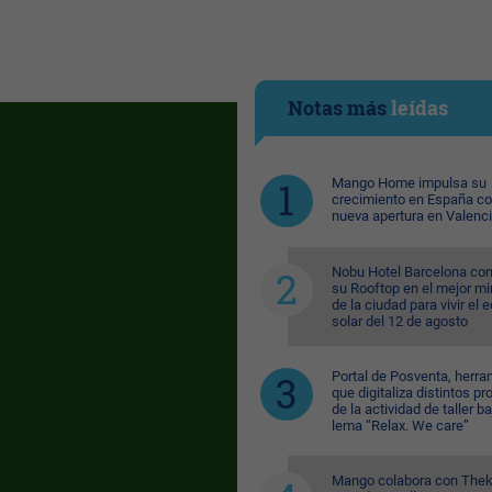
Notas más
leídas
Mango Home impulsa su
crecimiento en España c
nueva apertura en Valenc
Nobu Hotel Barcelona con
su Rooftop en el mejor mi
de la ciudad para vivir el 
solar del 12 de agosto
Portal de Posventa, herra
que digitaliza distintos p
de la actividad de taller ba
lema “Relax. We care”
Mango colabora con Thek