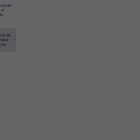
cord de
s 4
la
rea de
ombra
ctor