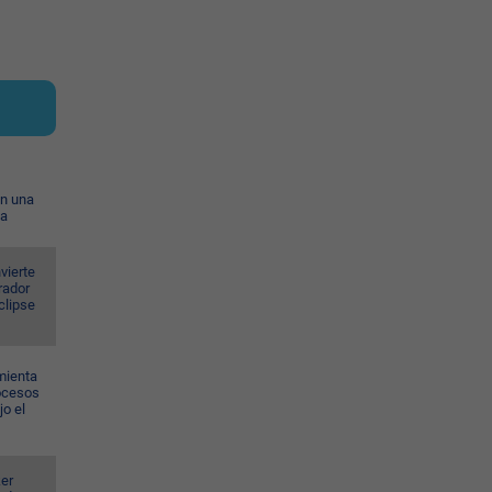
on una
ia
vierte
rador
eclipse
mienta
rocesos
jo el
er