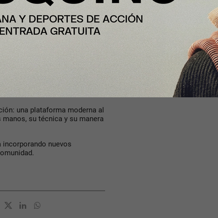
o que hay detrás.
os proyectos, descubrir nuevos
e forman parte de la identidad
n la ha hecho, cómo se ha creado
n el que muchas personas buscan
una pieza artesanal, decorar una
e a un creador son pequeñas
ación: una plataforma moderna al
s manos, su técnica y su manera
úa incorporando nuevos
comunidad.