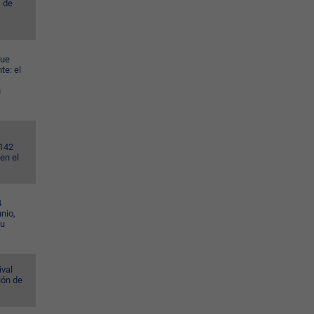
s de
gue
te: el
u
.142
en el
4
nio,
su
ival
ión de