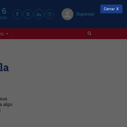
 6
Cerrar
Ingresar
2026
IN
la
 sus
a algo
a