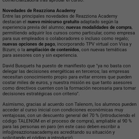
comercializadora tras aprobar el curso.
Novedades de Reazziona Academy
Entre las principales novedades de Reazziona Academy
destacan el
nuevo minicurso gratuito
adaptado según la
experiencia previa del alumno;
nuevas modalidades de compra
,
permitiendo adquirir los cursos como particular, como empresa
para sus empleados o colaboradores o incluso como regalo;
nuevas opciones de pago
, incorporando TPV virtual con Visa y
Bizum; o la
ampliación de contenidos
, con nuevas temáticas
para asesores con y sin experiencia.
David Busquets ha puesto de manifiesto que "ya no basta con
delegar las decisiones energéticas en terceros; las empresas
necesitan conocimiento propio para evitar errores que pueden
costar miles de euros, y nuestra misión es que tanto asesores
como directivos cuenten con la formación necesaria para tomar
decisiones estratégicas con criterio".
Asimismo, gracias al acuerdo con Talenom, los alumnos pueden
acceder al curso inicial con condiciones económicas muy
ventajosas, con un descuento general del 70 % (introduciendo el
código TALENOM en el proceso de compra), ampliable al 90 %
para las personas en paro (en este caso deben escribir a
info@reazzionaacademy.es
acreditando su situación y
solicitando el código a introducir).