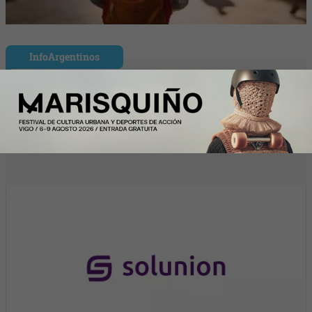
InfoArgentinos
Solunion refuerza su equipo directivo en
América Latina con dos nuevos
nombramientos