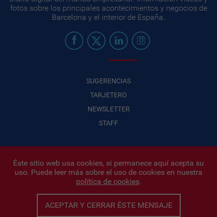
fotos sobre los principales acontecimientos y negocios de
Barcelona y el interior de España.
SUGERENCIAS
TARJETERO
NEWSLETTER
STAFF
Éste sitio web usa cookies, si permanece aquí acepta su
uso. Puede leer más sobre el uso de cookies en nuestra
Infonegocios 2026
| INFONEGOCIOS S.A. · CUIT: 30710438486 |
política de cookies
.
Políticas de Privacidad
|
Protección de datos personales
|
Editor:
Iñigo Biain
ACEPTAR Y CERRAR ÉSTE MENSAJE
Este sitio esta protegido por Google reCAPTCHA y con
Políticas de
privacidad de Google
y
Terminos del servicio
aplicados.