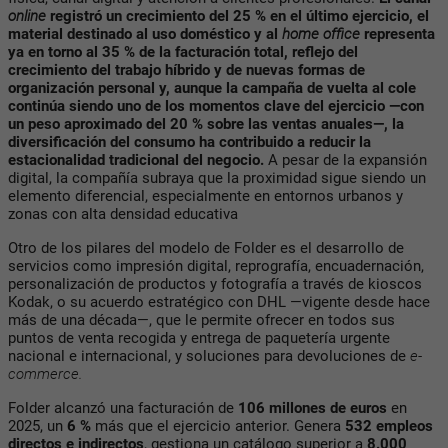
online
registró un crecimiento del 25 % en el último ejercicio, el
material destinado al uso doméstico y al
home office
representa
ya en torno al 35 % de la facturación total, reflejo del
crecimiento del trabajo híbrido y de nuevas formas de
organización personal y,
aunque la campaña de vuelta al cole
continúa siendo uno de los momentos clave del ejercicio —con
un peso aproximado del 20 % sobre las ventas anuales—, la
diversificación del consumo ha contribuido a reducir la
estacionalidad tradicional del negocio.
A pesar de la expansión
digital, la compañía subraya que la proximidad sigue siendo un
elemento diferencial, especialmente en entornos urbanos y
zonas con alta densidad educativa
Otro de los pilares del modelo de Folder es el desarrollo de
servicios como impresión digital, reprografía, encuadernación,
personalización de productos y fotografía a través de kioscos
Kodak, o su acuerdo estratégico con DHL —vigente desde hace
más de una década—, que le permite ofrecer en todos sus
puntos de venta recogida y entrega de paquetería urgente
nacional e internacional, y soluciones para devoluciones de
e-
commerce.
Folder alcanzó una facturación de
106 millones de euros
en
2025, un
6 %
más que el ejercicio anterior. Genera
532 empleos
directos e indirectos
, gestiona un catálogo superior a
8.000