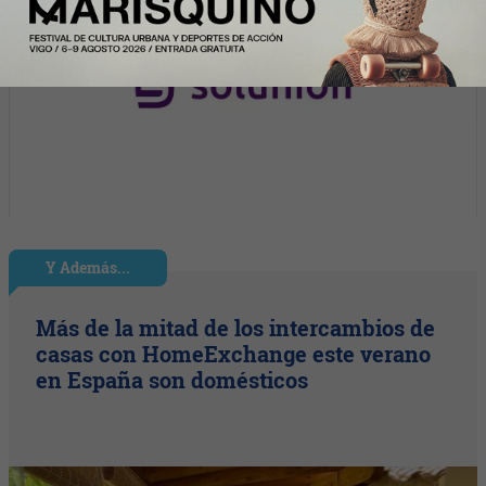
Y Además...
Más de la mitad de los intercambios de
casas con HomeExchange este verano
en España son domésticos