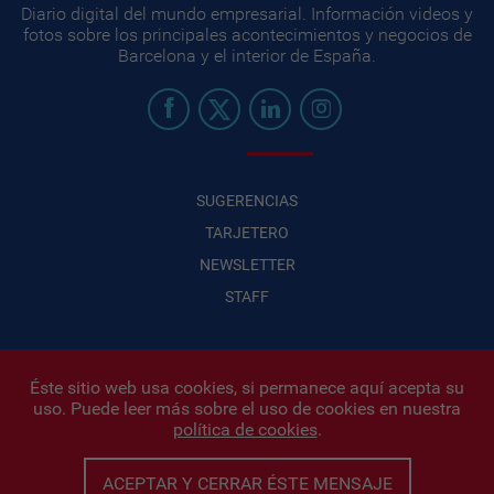
Diario digital del mundo empresarial. Información videos y
fotos sobre los principales acontecimientos y negocios de
Barcelona y el interior de España.
SUGERENCIAS
TARJETERO
NEWSLETTER
STAFF
Éste sitio web usa cookies, si permanece aquí acepta su
uso. Puede leer más sobre el uso de cookies en nuestra
Infonegocios 2026
| INFONEGOCIOS S.A. · CUIT: 30710438486 |
política de cookies
.
Políticas de Privacidad
|
Protección de datos personales
|
Editor:
Iñigo Biain
ACEPTAR Y CERRAR ÉSTE MENSAJE
Este sitio esta protegido por Google reCAPTCHA y con
Políticas de