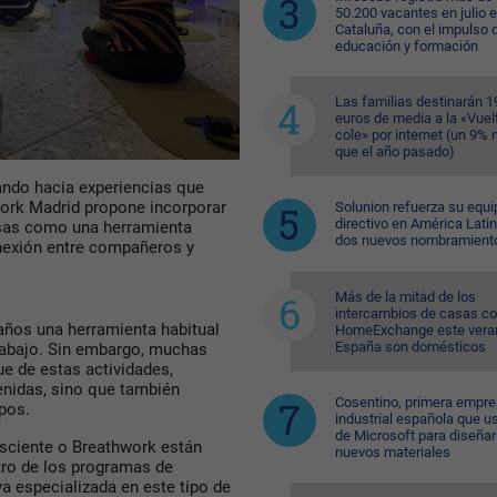
50.200 vacantes en julio 
Cataluña, con el impulso 
educación y formación
Las familias destinarán 1
euros de media a la «Vuelt
cole» por internet (un 9%
que el año pasado)
ando hacia experiencias que
hwork Madrid propone incorporar
Solunion refuerza su equi
directivo en América Lati
esas como una herramienta
dos nuevos nombramient
conexión entre compañeros y
Más de la mitad de los
intercambios de casas c
años una herramienta habitual
HomeExchange este vera
España son domésticos
trabajo. Sin embargo, muchas
e de estas actividades,
enidas, sino que también
Cosentino, primera empr
ipos.
industrial española que u
de Microsoft para diseñar
nsciente o Breathwork están
nuevos materiales
ro de los programas de
va especializada en este tipo de