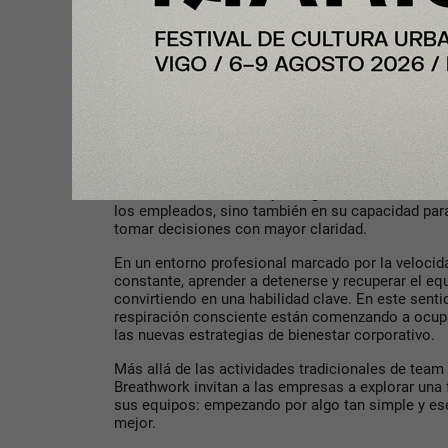
Muchas organizaciones, están integrando una ses
jornadas de formación, encuentros de equipo o e
al desarrollo del talento. También pueden forma
de bienestar laboral que incluyen actividades orie
la mejora del clima organizativo.
Para Breathwork Madrid, la creciente incorporació
ámbito empresarial refleja un cambio de mentalid
empresas entienden el rendimiento. Cada vez má
el bienestar emocional y la regulación del estrés 
los empleados, sino también en su capacidad para
tomar decisiones con mayor claridad.
En un entorno profesional marcado por la velocidad
constante, aprender a detenerse y recuperar el equ
convirtiendo en una habilidad clave. En este senti
respiración consciente están comenzando a ocupar
las nuevas estrategias de bienestar corporativo.
Más allá de las actividades tradicionales de team
Breathwork invitan a las empresas a explorar una 
sus equipos: empezando por algo tan simple y es
mejor.