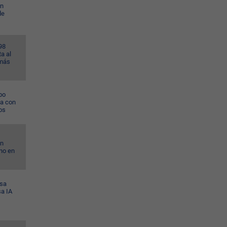
en
de
98
a al
 más
po
na con
os
on
no en
esa
sa IA