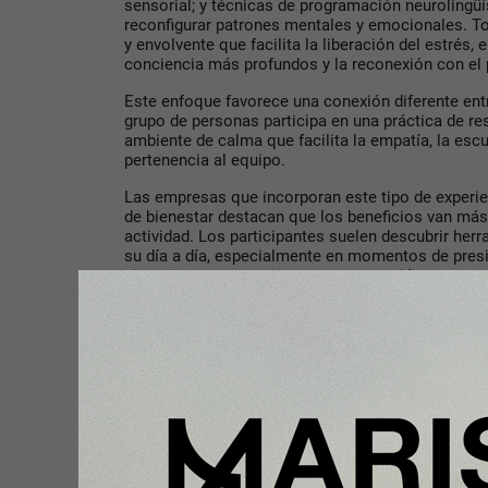
sensorial; y técnicas de programación neurolingü
reconfigurar patrones mentales y emocionales. To
y envolvente que facilita la liberación del estrés,
conciencia más profundos y la reconexión con el 
Este enfoque favorece una conexión diferente e
grupo de personas participa en una práctica de re
ambiente de calma que facilita la empatía, la es
pertenencia al equipo.
Las empresas que incorporan este tipo de experi
de bienestar destacan que los beneficios van más
actividad. Los participantes suelen descubrir her
su día a día, especialmente en momentos de presi
situaciones que requieren concentración y toma 
Durante una
sesión de breathwork
, los participan
distintos ritmos respiratorios que ayudan al cuerp
Este proceso permite reducir la tensión física y 
jornada laboral, favoreciendo una sensación de cla
emocional.
Además de su impacto en el bienestar individual,
contribuir a mejorar la dinámica de los equipos. 
experiencia de pausa y regulación emocional gene
favorece la comunicación entre compañeros.