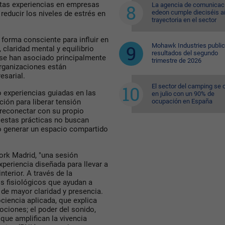
stas experiencias en empresas
La agencia de comunicac
edeon cumple dieciséis a
educir los niveles de estrés en
trayectoria en el sector
 forma consciente para influir en
Mohawk Industries public
claridad mental y equilibrio
resultados del segundo
se han asociado principalmente
trimestre de 2026
organizaciones están
esarial.
El sector del camping se 
 experiencias guiadas en las
en julio con un 90% de
ación para liberar tensión
ocupación en España
 reconectar con su propio
 estas prácticas no buscan
no generar un espacio compartido
ork Madrid, "una sesión
periencia diseñada para llevar a
nterior. A través de la
s fisiológicos que ayudan a
 de mayor claridad y presencia.
ociencia aplicada, que explica
ociones; el poder del sonido,
que amplifican la vivencia