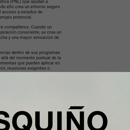
ística (PNL) que ayudan a
do ello crea un entorno seguro
 el acceso a estados de
propio potencial.
ntre compañeros. Cuando un
spiración consciente, se crea un
cucha y una mayor sensación de
encias dentro de sus programas
 allá del momento puntual de la
ramientas que pueden aplicar en
ón, reuniones exigentes o
de decisiones.
tes son guiados a través de
o a regular el sistema nervioso.
mental acumulada durante la
ridad mental y equilibrio
 estas prácticas también pueden
El hecho de compartir una
ra un clima más colaborativo y