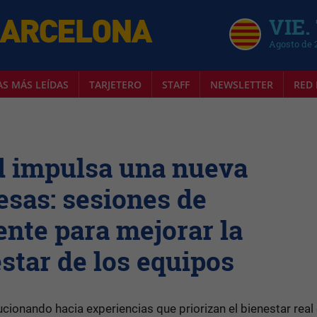
VIE.
Agosto de 
AS MÁS LEÍDAS
TARJETERO
STAFF
NEWSLETTER
RED 
 impulsa una nueva
sas: sesiones de
ente para mejorar la
star de los equipos
cionando hacia experiencias que priorizan el bienestar real 