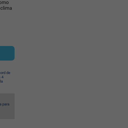
como
 clima
cord de
s 4
la
a para