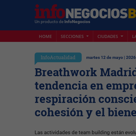
Un producto de
InfoNegocios
HOME
SECCIONES
CIUDADES
L
InfoActualidad
martes 12 de mayo | 2026
Breathwork Madrid
tendencia en empre
respiración consci
cohesión y el biene
Las actividades de team building están evolu