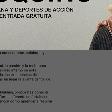
ión de breathwork dentro de
ventos corporativos orientados
r parte de programas más amplios
ntadas a la gestión del estrés y
n de estas prácticas en el
ad en la forma en que las
s organizaciones reconocen que
no solo influyen en la salud de
 concentrarse, colaborar y
, la presión y la multitarea
ilibrio interno se está
do, las experiencias de
 un lugar relevante dentro de
 building, propuestas como el
forma diferente de fortalecer a
encial como aprender a respirar