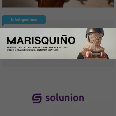
InfoArgentinos
Solunion refuerza su equipo directivo en
América Latina con dos nuevos
nombramientos