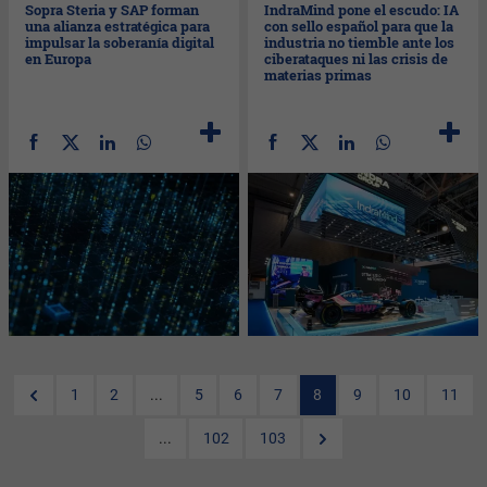
Sopra Steria y SAP forman
IndraMind pone el escudo: IA
una alianza estratégica para
con sello español para que la
impulsar la soberanía digital
industria no tiemble ante los
en Europa
ciberataques ni las crisis de
materias primas
1
2
...
5
6
7
8
9
10
11
...
102
103