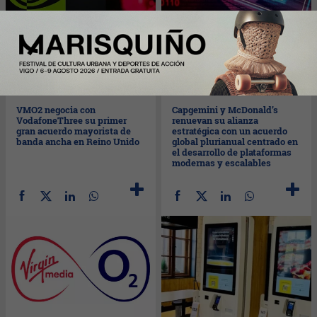
Mar
10/03/2026
Lun
09/03/2026
VMO2 negocia con
Capgemini y McDonald’s
VodafoneThree su primer
renuevan su alianza
gran acuerdo mayorista de
estratégica con un acuerdo
banda ancha en Reino Unido
global plurianual centrado en
el desarrollo de plataformas
modernas y escalables