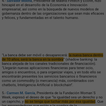
4.-
Salvador Molina
, Presidente de Madrid Fintech y Ecofin, hizo
hincapié en el desarrollo de la Economía e Innovación
empresarial, así como en la búsqueda de nuevos modelos de
gobernanza dentro de las organizaciones que sean más eficaces
y felices, y fundamentadas en el talento humano.
“La banca debe ser móvil o desaparecerá:
la nueva banca dentro
de 10 años, será la banca en la sombra
” (shadow banking: la
banca alejada de los canales tradicionales de financiación).
“Llegarán nuevas aplicaciones financieras para tener ocio,
amigos o encuentros, o para organizar viajes, y en todo ello se
encontrarán presentes los servicios bancarios o financieros
como un commodity (o mercancía) más, combinados con
chatbots, Inteligencia Artificial o blockchain”.
5.-
Carmen M. García
, Presidenta de la Fundación Woman´S
Week, expresó el deseo de que “la igualdad sea un derecho y no
un capricho, y
no se tenga que luchar más por esa igualdad
. Que
las emprendedoras que están a la sombra de la