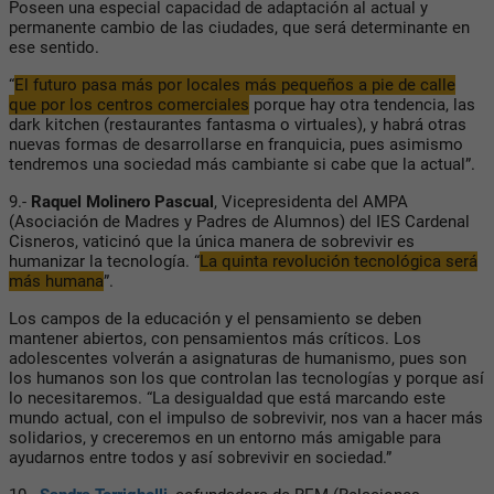
Poseen una especial capacidad de adaptación al actual y
permanente cambio de las ciudades, que será determinante en
ese sentido.
“
El futuro pasa más por locales más pequeños a pie de calle
que por los centros comerciales
porque hay otra tendencia, las
dark kitchen (restaurantes fantasma o virtuales), y habrá otras
nuevas formas de desarrollarse en franquicia, pues asimismo
tendremos una sociedad más cambiante si cabe que la actual”.
9.-
Raquel Molinero Pascual
, Vicepresidenta del AMPA
(Asociación de Madres y Padres de Alumnos) del IES Cardenal
Cisneros, vaticinó que la única manera de sobrevivir es
humanizar la tecnología. “
La quinta revolución tecnológica será
más humana
”.
Los campos de la educación y el pensamiento se deben
mantener abiertos, con pensamientos más críticos. Los
adolescentes volverán a asignaturas de humanismo, pues son
los humanos son los que controlan las tecnologías y porque así
lo necesitaremos. “La desigualdad que está marcando este
mundo actual, con el impulso de sobrevivir, nos van a hacer más
solidarios, y creceremos en un entorno más amigable para
ayudarnos entre todos y así sobrevivir en sociedad.”