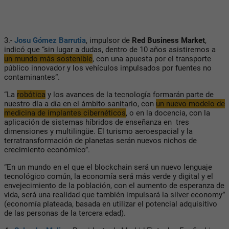
3.-
Josu Gómez Barrutia
, impulsor de
Red Business Market
,
indicó que “sin lugar a dudas, dentro de 10 años asistiremos a
un mundo más sostenible
, con una apuesta por el transporte
público innovador y los vehículos impulsados por fuentes no
contaminantes”.
“La
robótica
y los avances de la tecnología formarán parte de
nuestro día a día en el ámbito sanitario, con
un nuevo modelo de
medicina de implantes cibernéticos
, o en la docencia, con la
aplicación de sistemas híbridos de enseñanza en tres
dimensiones y multilingüe. El turismo aeroespacial y la
terratransformación de planetas serán nuevos nichos de
crecimiento económico”.
“En un mundo en el que el blockchain será un nuevo lenguaje
tecnológico común, la economía será más verde y digital y el
envejecimiento de la población, con el aumento de esperanza de
vida, será una realidad que también impulsará la silver economy”
(economía plateada, basada en utilizar el potencial adquisitivo
de las personas de la tercera edad).