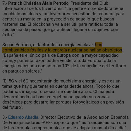
7.-
Patrick Christian Alain Perrodo
, Presidente del Club
Internacional de los Inventores. “La gente emprendedora tiene
muchísimas ideas y los inversores necesitan de recursos para
centrar su mente en la proyección de aquello que buscan
materializar. El blockchain va a ser útil para ratificar toda la
secuencia de pasos que garanticen llegar a un objetivo con
éxito.”
Según Perrodo, el factor de la energía es clave.
Los
combustibles fósiles y la energía nuclear se hallan obsoletos
.
“España es el único país de Europa con la mayor capacidad
solar, y por esta razón podría vender a toda Europa toda la
energía necesaria con sólo un 10% de la superficie del territorio
en parques solares.”
“El 5G y el 6G necesitarán de muchísima energía, y ese es un
tema que hay que tener en cuenta desde ahora. Todo lo que
podamos imaginar o desear se quedará atrás. China está
desarrollando su base energética ocupando sus zonas
desérticas para desarrollar parques fotovoltaicos en previsión
del futuro”.
8.-
Eduardo Abadía
, Director Ejecutivo de la Asociación Española
De Franquiciadores -AEF-, expresó que “las franquicias son una
de las fórmulas empresariales que se adaptan más al día a día”.