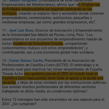
10.-
Sandra Torrighelli
, cofundadora de REM (Relaciones
Empresariales del Mediterráneo), afirmó que “e
n 10 años las
actividades empresariales se seguirán centrando en las
sinergias
, creando un espacio fácil y accesible donde convivan
emprendedores, comerciantes, autónomos, pequeñas y
medianas empresas, así como grandes empresarios, etc”.
11.-
José Luis Beas
, Director de Innovación y Emprendimiento
de la Universidad San Martín de Porres, Lima, Perú. “Los
universitarios en sus proyectos de emprendimiento habrán de
incluir
modelos de Economía Circular
, compartiendo
conocimientos mutuos con otros emprendedores”, y
contribuyendo, así, a una economía global más solidaria.
12.-
Carlos Gómez Cacho
, Presidente de la Asociación de
Profesionales de Castilla y León (ACTIO). El teletrabajo y el
entorno rural para reactivar las zonas despobladas de España.
“Desde Actio
nos gustaría que en el 2031 el mundo rural en
Castilla y León haya podido tener todo el apoyo y la ayuda que
necesita
, y dejar de estar olvidado por las instituciones públicas.
Que existan muchos profesionales de diferentes sectores
trabajando en dicho medio, en condiciones óptimas”.
Estos 12 mensajes han sido encerrados en una cápsula para el
2031. ¿Se cumplirán?