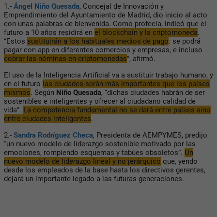
1.-
Ángel Niño Quesada
, Concejal de Innovación y
Emprendimiento del Ayuntamiento de Madrid, dio inicio al acto
con unas palabras de bienvenida. Como profecía, indicó que el
futuro a 10 años residirá en
el blockchain y la criptomoneda
.
“Estos
sustituirán a los habituales medios de pago
: se podrá
pagar con app en diferentes comercios y empresas, e incluso
cobrar las nóminas en criptomonedas
”, afirmó.
El uso de la Inteligencia Artificial va a sustituir trabajo humano, y
en el futuro
las ciudades serán más importantes que los países
mismos
. Según
Niño Quesada
, “dichas ciudades habrán de ser
sostenibles e inteligentes y ofrecer al ciudadano calidad de
vida”.
La competencia fundamental no se dará entre países sino
entre ciudades inteligentes
.
2.-
Sandra Rodríguez Checa
, Presidenta de AEMPYMES, predijo
“un nuevo modelo de liderazgo sostenible motivado por las
emociones, rompiendo esquemas y tabúes obsoletos”.
Un
nuevo modelo de liderazgo lineal y no jerárquico
que, yendo
desde los empleados de la base hasta los directivos gerentes,
dejará un importante legado a las futuras generaciones.