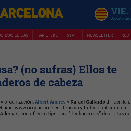
VIE.
Agosto de 
AS MÁS LEÍDAS
TARJETERO
STAFF
NEWSLETTER
RED 
sa? (no sufras) Ellos te
aderos de cabeza
 y organización,
Albert Andrés
y
Rafael Gallardo
dirigen la 
 país: www.organizarse.es. Técnica y trabajo aplicado en
Además, nos ofrecen tips para “deshacernos” de ciertas co