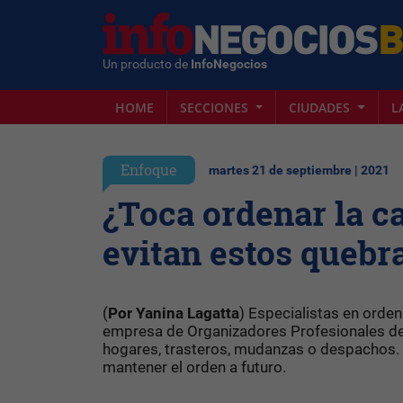
Un producto de
InfoNegocios
HOME
SECCIONES
CIUDADES
L
Enfoque
martes 21 de septiembre | 2021
¿Toca ordenar la ca
evitan estos quebr
(
Por Yanina Lagatta
) Especialistas en orden
empresa de Organizadores Profesionales del
hogares, trasteros, mudanzas o despachos. 
mantener el orden a futuro.