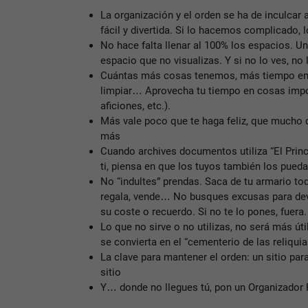
La organización y el orden se ha de inculcar
fácil y divertida. Si lo hacemos complicado, l
No hace falta llenar al 100% los espacios. U
espacio que no visualizas. Y si no lo ves, no l
Cuántas más cosas tenemos, más tiempo emp
limpiar… Aprovecha tu tiempo en cosas impor
aficiones, etc.).
Más vale poco que te haga feliz, que mucho 
más
Cuando archives documentos utiliza “El Princ
ti, piensa en que los tuyos también los pueda
No “indultes” prendas. Saca de tu armario tod
regala, vende… No busques excusas para dev
su coste o recuerdo. Si no te lo pones, fuera.
Lo que no sirve o no utilizas, no será más útil
se convierta en el “cementerio de las reliquias
La clave para mantener el orden: un sitio pa
sitio
Y… donde no llegues tú, pon un Organizador 