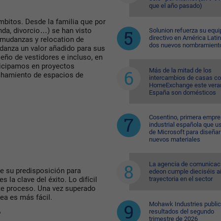
que el año pasado)
ámbitos. Desde la familia que por
nda, divorcio…) se han visto
Solunion refuerza su equi
directivo en América Lati
mudanzas y relocation de
dos nuevos nombramient
udanza un valor añadido para sus
ño de vestidores e incluso, en
ticipamos en proyectos
Más de la mitad de los
echamiento de espacios de
intercambios de casas c
HomeExchange este vera
España son domésticos
Cosentino, primera empr
industrial española que u
de Microsoft para diseñar
nuevos materiales
La agencia de comunicac
ue su predisposición para
edeon cumple dieciséis a
s la clave del éxito. Lo difícil
trayectoria en el sector
te proceso. Una vez superado
rea es más fácil.
Mohawk Industries public
resultados del segundo
?
trimestre de 2026