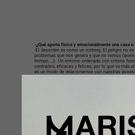
-¿Qué aporta física y emocionalmente una casa o 
-El desorden es como un iceberg. El peligro no es l
problemas que nos genera y que no vemos (ansied
tiempo…). Un entorno ordenado con criterio funci
centrados, eficaces y felices, por lo que va más a
en un modo de relacionarnos con nuestras posesio
“menos es más”.
-¿Existe la posibilidad de mantener ese orden en 
-Una vez ayudamos a nuestros clientes a restablec
en el caos, ya que el bienestar que les genera el 
para que en adelante ejerzan un consumo “responsa
una prenda) es suficiente para su mantenimiento.