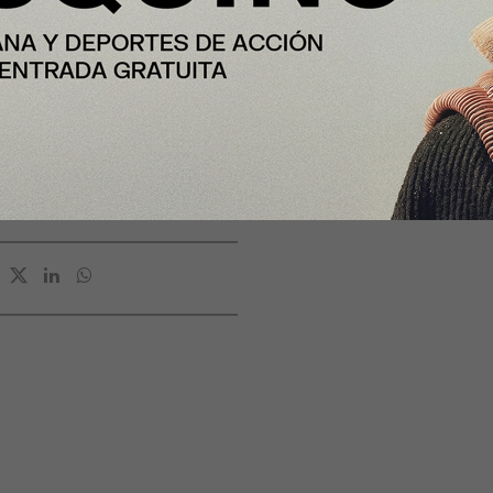
ado, previa visita para valorar
strés que trabajar por horas
as tarifas suelen rondar desde
nal necesario para acabar el