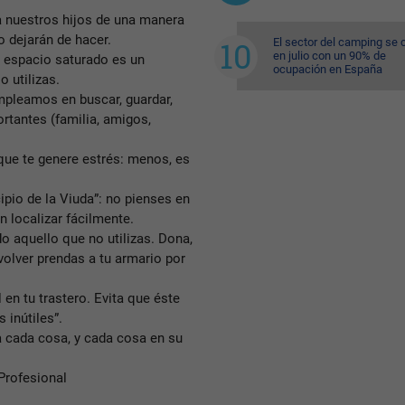
 a nuestros hijos de una manera
o dejarán de hacer.
El sector del camping se 
en julio con un 90% de
n espacio saturado es un
ocupación en España
o utilizas.
leamos en buscar, guardar,
tantes (familia, amigos,
que te genere estrés: menos, es
ipio de la Viuda”: no pienses en
n localizar fácilmente.
o aquello que no utilizas. Dona,
olver prendas a tu armario por
 en tu trastero. Evita que éste
 inútiles”.
ra cada cosa, y cada cosa en su
Profesional