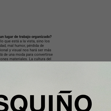
un lugar de trabajo organizado?
o que está a la vista, sino los
ad, mal humor, pérdida de
onal y visual nos hará ser más
llá de una moda para convertirse
nes materiales. La cultura del
el tiempo?
er el orden, difícilmente recaen
orden, sumado a nuestra labor
ble” (si entra una prenda, sale