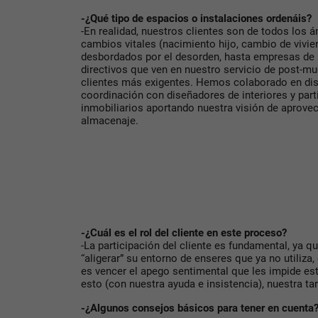
-¿Qué tipo de espacios o instalaciones ordenáis?
-En realidad, nuestros clientes son de todos los 
cambios vitales (nacimiento hijo, cambio de vivie
desbordados por el desorden, hasta empresas de 
directivos que ven en nuestro servicio de post-m
clientes más exigentes. Hemos colaborado en dise
coordinación con diseñadores de interiores y par
inmobiliarios aportando nuestra visión de aprov
almacenaje.
-¿Cuál es el rol del cliente en este proceso?
-La participación del cliente es fundamental, ya q
“aligerar” su entorno de enseres que ya no utiliza, e
es vencer el apego sentimental que les impide es
esto (con nuestra ayuda e insistencia), nuestra ta
-¿Algunos consejos básicos para tener en cuenta