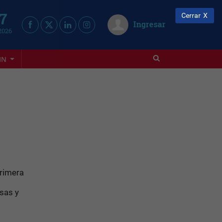
 7
Cerrar
Ingresar
2026
IN
primera
sas y