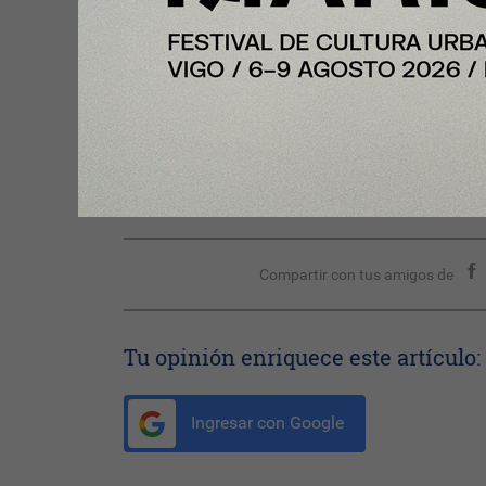
-¿Cuáles son las tarifas aproximadas?
-Nosotros preferimos trabajar con presupuesto cerr
el trabajo a realizar. De esta forma, evitamos el e
puede generar tanto al cliente como a nosotros. L
los € 300 a los € 2.100 en función de días y perso
trabajo en el menor tiempo posible.
Compartir con tus amigos de
Tu opinión enriquece este artículo:
Ingresar con Google