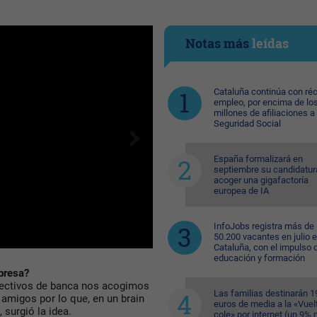
Notas más
leídas
Cataluña continúa con ré
empleo, por encima de lo
millones de afiliaciones a 
Seguridad Social
España formalizará en
septiembre su candidatur
acoger una gigafactoría
europea de IA
InfoJobs registra más de
50.200 vacantes en julio 
Cataluña, con el impulso 
educación y formación
presa?
irectivos de banca nos acogimos
Las familias destinarán 1
amigos por lo que, en un brain
euros de media a la «Vuelt
surgió la idea.
cole» por internet (un 9%