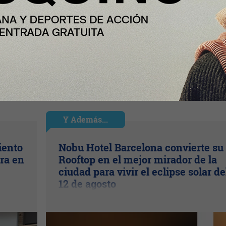
Y Además...
iento
Nobu Hotel Barcelona convierte su
ra en
Rooftop en el mejor mirador de la
ciudad para vivir el eclipse solar de
12 de agosto