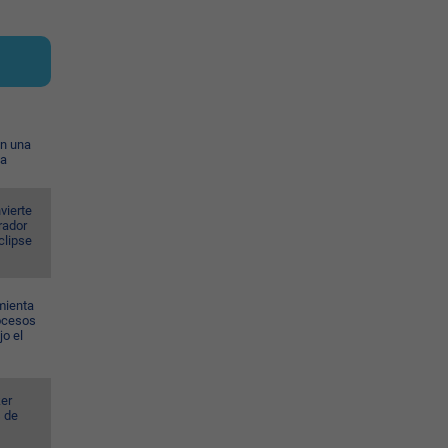
on una
ia
vierte
rador
eclipse
mienta
rocesos
jo el
er
s de