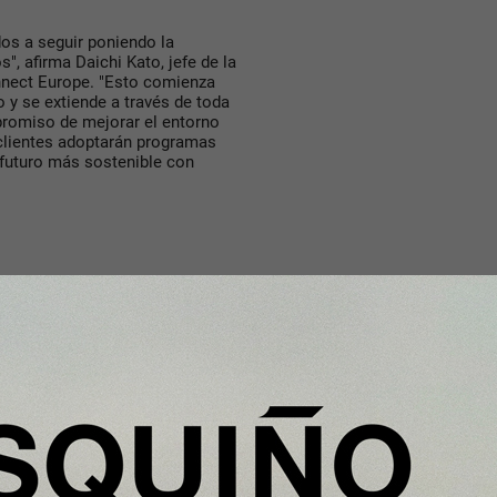
os a seguir poniendo la
", afirma Daichi Kato, jefe de la
nnect Europe. "Esto comienza
y se extiende a través de toda
promiso de mejorar el entorno
 clientes adoptarán programas
futuro más sostenible con