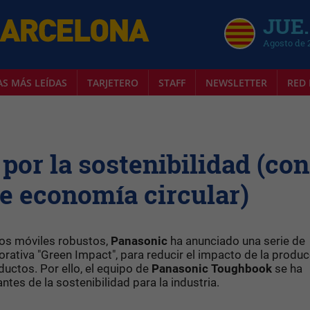
JUE.
Agosto de 
AS MÁS LEÍDAS
TARJETERO
STAFF
NEWSLETTER
RED 
por la sostenibilidad (con
e economía circular)
vos móviles robustos,
Panasonic
ha anunciado una serie de
orativa "Green Impact", para reducir el impacto de la produc
ductos. Por ello, el equipo de
Panasonic Toughbook
se ha
tes de la sostenibilidad para la industria.