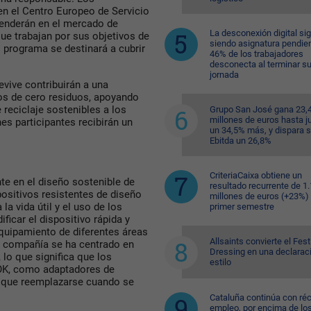
n el Centro Europeo de Servicio
venderán en el mercado de
La desconexión digital si
e trabajan por sus objetivos de
siendo asignatura pendien
 programa se destinará a cubrir
46% de los trabajadores
desconecta al terminar s
jornada
ive contribuirán a una
os de cero residuos, apoyando
reciclaje sostenibles a los
Grupo San José gana 23,
millones de euros hasta ju
es participantes recibirán un
un 34,5% más, y dispara 
Ebitda un 26,8%
CriteriaCaixa obtiene un
te en el diseño sostenible de
resultado recurrente de 1
ositivos resistentes de diseño
millones de euros (+23%) 
a vida útil y el uso de los
primer semestre
ificar el dispositivo rápida y
equipamiento de diferentes áreas
Allsaints convierte el Fest
a compañía se ha centrado en
Dressing en una declarac
lo que significa que los
estilo
K, como adaptadores de
en que reemplazarse cuando se
Cataluña continúa con ré
empleo, por encima de lo