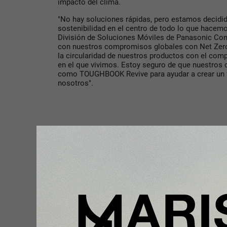
impacto del clima.
"No hay soluciones rápidas, pero estamos decidid
sostenibilidad en el centro de todo lo que hacemos
División de Soluciones Móviles de Panasonic Co
con nuestros compromisos globales con Net Zero 
la circularidad de nuestros productos con el com
en el que vivimos. Estoy seguro de que nuestros
como TOUGHBOOK Revive para ayudar a crear un 
nosotros".
Compartir con tus amigos de
Tu opinión enriquece este artículo: