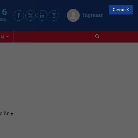
 6
Cerrar
Ingresar
2026
IN
ción y