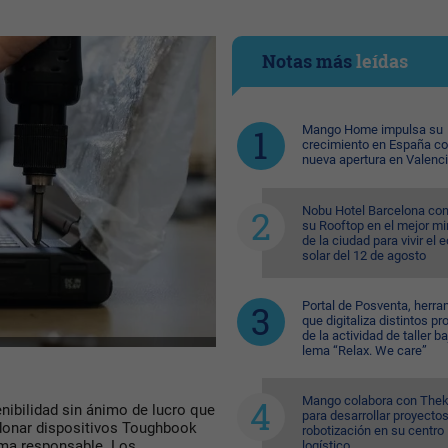
Notas más
leídas
Mango Home impulsa su
crecimiento en España c
nueva apertura en Valenc
Nobu Hotel Barcelona con
su Rooftop en el mejor mi
de la ciudad para vivir el 
solar del 12 de agosto
Portal de Posventa, herra
que digitaliza distintos p
de la actividad de taller ba
lema “Relax. We care”
Mango colabora con Thek
ibilidad sin ánimo de lucro que
para desarrollar proyecto
 donar dispositivos Toughbook
robotización en su centro
orma responsable. Los
logístico