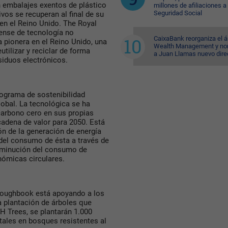
 embalajes exentos de plástico
millones de afiliaciones a 
Seguridad Social
vos se recuperan al final de su
en el Reino Unido. The Royal
iense de tecnología no
CaixaBank reorganiza el á
a pionera en el Reino Unido, una
Wealth Management y n
utilizar y reciclar de forma
a Juan Llamas nuevo dire
siduos electrónicos.
rograma de sostenibilidad
obal. La tecnológica se ha
arbono cero en sus propias
adena de valor para 2050. Está
n de la generación de energía
n del consumo de ésta a través de
disminución del consumo de
nómicas circulares.
Toughbook está apoyando a los
 plantación de árboles que
H Trees, se plantarán 1.000
tales en bosques resistentes al