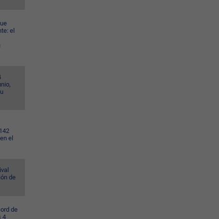
gue
te: el
u
4
nio,
su
.142
en el
ival
ión de
cord de
s 4