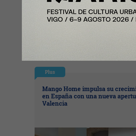
Ingresar con Google
Te puede interesar:
Plus
Mango Home impulsa su crecim
en España con una nueva apertu
Valencia