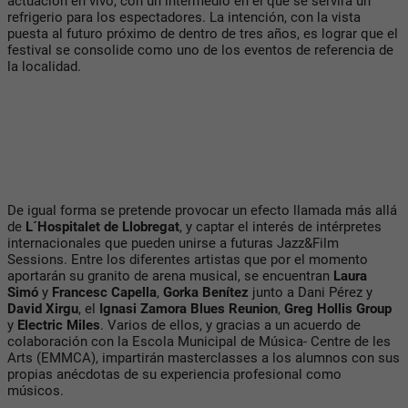
actuación en vivo, con un intermedio en el que se servirá un
refrigerio para los espectadores. La intención, con la vista
puesta al futuro próximo de dentro de tres años, es lograr que el
festival se consolide como uno de los eventos de referencia de
la localidad.
De igual forma se pretende provocar un efecto llamada más allá
de
L´Hospitalet de Llobregat
, y captar el interés de intérpretes
internacionales que pueden unirse a futuras Jazz&Film
Sessions. Entre los diferentes artistas que por el momento
aportarán su granito de arena musical, se encuentran
Laura
Simó
y
Francesc Capella
,
Gorka Benítez
junto a Dani Pérez y
David Xirgu
, el
Ignasi Zamora Blues Reunion
,
Greg Hollis Group
y
Electric Miles
. Varios de ellos, y gracias a un acuerdo de
colaboración con la Escola Municipal de Música- Centre de les
Arts (EMMCA), impartirán masterclasses a los alumnos con sus
propias anécdotas de su experiencia profesional como
músicos.