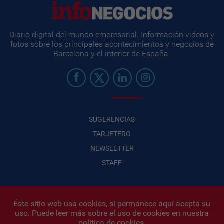
Diario digital del mundo empresarial. Información videos y
fotos sobre los principales acontecimientos y negocios de
Barcelona y el interior de España.
SUGERENCIAS
TARJETERO
NEWSLETTER
STAFF
Éste sitio web usa cookies, si permanece aquí acepta su
uso. Puede leer más sobre el uso de cookies en nuestra
Infonegocios 2026
| INFONEGOCIOS S.A. · CUIT: 30710438486 |
política de cookies
.