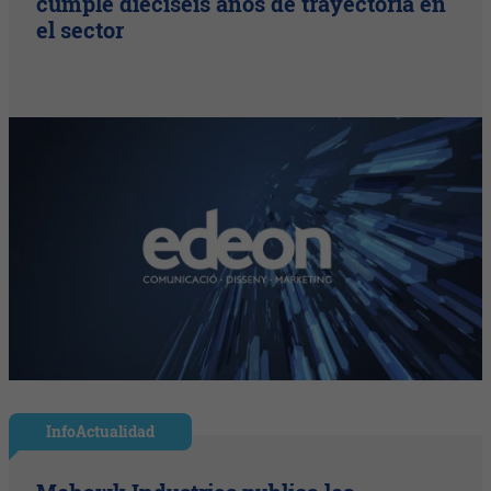
cumple dieciséis años de trayectoria en
el sector
InfoActualidad