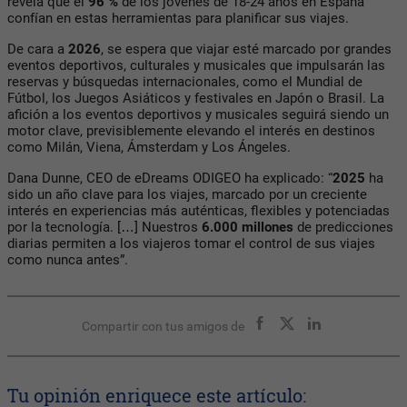
revela que el
96 %
de los jóvenes de 18-24 años en España
confían en estas herramientas para planificar sus viajes.
De cara a
2026
, se espera que viajar esté marcado por grandes
eventos deportivos, culturales y musicales que impulsarán las
reservas y búsquedas internacionales, como el Mundial de
Fútbol, los Juegos Asiáticos y festivales en Japón o Brasil. La
afición a los eventos deportivos y musicales seguirá siendo un
motor clave, previsiblemente elevando el interés en destinos
como Milán, Viena, Ámsterdam y Los Ángeles.
Dana Dunne, CEO de eDreams ODIGEO ha explicado: “
2025
ha
sido un año clave para los viajes, marcado por un creciente
interés en experiencias más auténticas, flexibles y potenciadas
por la tecnología. […] Nuestros
6.000 millones
de predicciones
diarias permiten a los viajeros tomar el control de sus viajes
como nunca antes”.
Compartir con tus amigos de
Tu opinión enriquece este artículo: