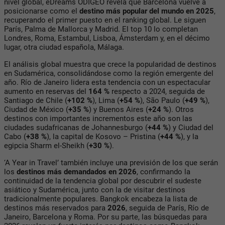
nivel global, eDreams ODIGEO revela que Barcelona vuelve a
posicionarse como el
destino más popular del mundo en 2025
,
recuperando el primer puesto en el ranking global. Le siguen
París, Palma de Mallorca y Madrid. El top 10 lo completan
Londres, Roma, Estambul, Lisboa, Ámsterdam y, en el décimo
lugar, otra ciudad española, Málaga.
El análisis global muestra que crece la popularidad de destinos
en Sudamérica, consolidándose como la región emergente del
año. Río de Janeiro lidera esta tendencia con un espectacular
aumento en reservas del
164 %
respecto a 2024, seguida de
Santiago de Chile (
+102 %
), Lima (
+54 %
), São Paulo (
+49 %
),
Ciudad de México (
+35 %
) y Buenos Aires (
+24 %
). Otros
destinos con importantes incrementos este año son las
ciudades sudafricanas de Johannesburgo (
+44 %
) y Ciudad del
Cabo (
+38 %
), la capital de Kosovo – Pristina (
+44 %
), y la
egipcia Sharm el-Sheikh (
+30 %
).
‘A Year in Travel’ también incluye una previsión de los que serán
los
destinos más demandados en 2026
, confirmando la
continuidad de la tendencia global por descubrir el sudeste
asiático y Sudamérica, junto con la de visitar destinos
tradicionalmente populares. Bangkok encabeza la lista de
destinos más reservados para
2026
, seguida de París, Río de
Janeiro, Barcelona y Roma. Por su parte, las búsquedas para