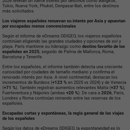
2026 revelan un fuerte interés por destinos como Bangkok,
Tokio, Nueva York, Phuket, Denpasar-Bali, entre los destinos
más solicitados.
Los viajeros españoles renuevan su interés por Asia y apuestan
por escapadas menos convencionales
Según el informe de eDreams ODIGEO, los viajeros españoles
continúan eligiendo las grandes ciudades y opciones de sol y
playa. París mantiene su liderazgo como
destino favorito de los
españoles en 2025
, seguido de Palma de Mallorca, Roma,
Barcelona y Tenerife.
Entre los españoles, el informe también detecta una creciente
curiosidad por ciudades de tamaño mediano y confirma el
renovado interés por Asia. A nivel continental, destacan los
incrementos de Burdeos (
+123 %
en 2025 vs 2024) y de Venecia
(
+71 %
). También registran aumentos relevantes Malta (
+37 %
),
Fuerteventura y Nápoles (ambas
+20 %
). De cara a
2026
, París,
Londres y Roma continúan reinando entre las reservas de los
españoles.
Escapadas cortas y espontáneas, la regla general de los viajes
de los españoles
Según los datos de eDreams ODIGEO, la espontaneidad es lo