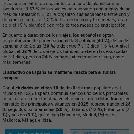
más común entre los españoles a la hora de planificar sus
aventuras. El
52 %
de sus viajes se reservaron con menos de un
mes de antelación. El
21 %
organizó sus escapadas entre uno y
dos meses antes, el
12 %
lo hizo entre dos y tres meses, y tan
solo el
15 %
planificó con más de tres meses de anticipación.
En cuanto a duración de los viajes, los españoles optan
mayoritariamente por escapadas de
3 a 4 días (40 %)
, de fin de
semana o de 2 días (
20 %
) o de entre 7 y 13 días (
16 %
). A nivel
global, el
32 %
de los viajeros también prefieren las escapadas
de 3-4 días, pero un
24 %
prefiere extenderse entre una, dos o
más semanas.
El atractivo de España se mantiene intacto para el turista
europeo
Con
4 ciudades en el top 10
de destinos más populares del
mundo en 2025, España continúa siendo uno de los principales
polos de atracción turística en el mundo. Los turistas franceses
han sido los principales visitantes en
2025
, representando el
28
%
, seguidos por alemanes (
20 %
), italianos (
13 %
), británicos (
7
%
) y suizos (
5 %
), que eligen Barcelona, Madrid, Palma de
Mallorca, Málaga e Ibiza.