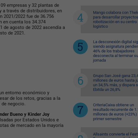
109 empresas y 32 plantas de
 a través de distribuidores, en
Mango colabora con Thek
n 2021/2022 fue de 36.756
para desarrollar proyecto
n en cuenta los 34.374
robotización en su centro
logístico
31 de agosto de 2022 ascendía a
osto de 2021.
La desconexión digital si
siendo asignatura pendien
46% de los trabajadores
desconecta al terminar s
jornada
Grupo San José gana 23,
millones de euros hasta ju
un 34,5% más, y dispara 
Ebitda un 26,8%
 un entorno económico y
pesar de los retos, gracias a la
 de negocio.
CriteriaCaixa obtiene un
resultado recurrente de 1
inder Bueno y Kinder Joy
millones de euros (+23%) 
primer semestre
ulsadas por Estados Unidos e
uotas de mercado en la mayoría
Allsaints convierte el Fest