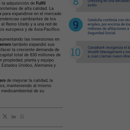
Dressing en una declarac
ó la adquisición de
Fulfil
estilo
roteínas de alta calidad. La
ro
para expandirse en el mercado
 tendencias cambiantes de los
Cataluña continúa con ré
al Reino Unido y a una red de
empleo, por encima de lo
millones de afiliaciones a 
os europeos y de Asia-Pacífico.
Seguridad Social
 aumentando las inversiones en
errero
también expandió sus
CaixaBank reorganiza el á
sfacer la creciente demanda de
Wealth Management y n
apital total de 830 millones de
a Juan Llamas nuevo dire
n propiedad, planta y equipo
a, Estados Unidos, Alemania y
rero
de mejorar la calidad, la
ctos, manteniendo al mismo
o medioambiental de su