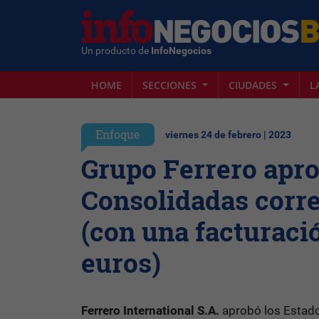
Un producto de
InfoNegocios
HOME
SECCIONES
CIUDADES
L
Enfoque
viernes 24 de febrero | 2023
Grupo Ferrero apro
Consolidadas corre
(con una facturaci
euros)
Ferrero International S.A.
aprobó los Estados