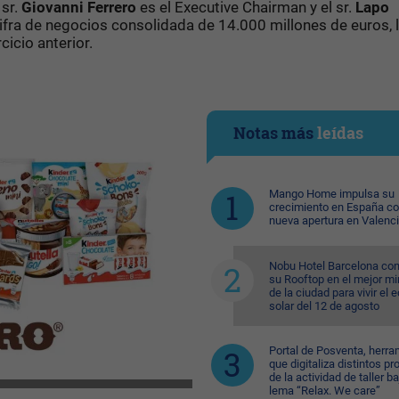
 sr.
Giovanni Ferrero
es el Executive Chairman y el sr.
Lapo
a cifra de negocios consolidada de 14.000 millones de euros, 
icio anterior.
Notas más
leídas
Mango Home impulsa su
crecimiento en España c
nueva apertura en Valenc
Nobu Hotel Barcelona con
su Rooftop en el mejor mi
de la ciudad para vivir el 
solar del 12 de agosto
Portal de Posventa, herra
que digitaliza distintos p
de la actividad de taller ba
lema “Relax. We care”