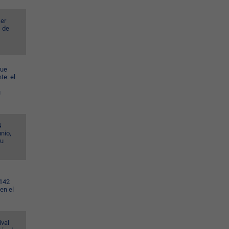
er
s de
gue
te: el
u
4
nio,
su
.142
en el
ival