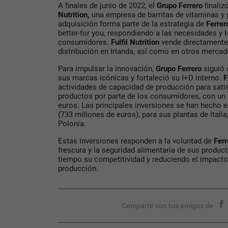
A finales de junio de 2022, el
Grupo Ferrero
finaliz
Nutrition,
una empresa de barritas de vitaminas y p
adquisición forma parte de la estrategia de
Ferre
better-for you, respondiendo a las necesidades y
consumidores.
Fulfil Nutrition
vende directamente 
distribución en Irlanda, así como en otros mercad
Para impulsar la innovación,
Grupo Ferrero
siguió
sus marcas icónicas y fortaleció su I+D interno.
F
actividades de capacidad de producción para sati
productos por parte de los consumidores, con un c
euros. Las principales inversiones se han hecho e
(733 millones de euros), para sus plantas de Itali
Polonia.
Estas inversiones responden a la voluntad de
Fer
frescura y la seguridad alimentaria de sus produ
tiempo su competitividad y reduciendo el impact
producción.
Compartir con tus amigos de