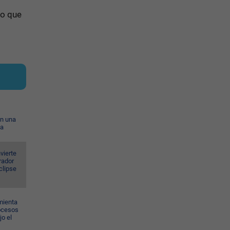
lo que
on una
ia
vierte
rador
eclipse
mienta
rocesos
jo el