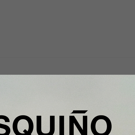
Y Además...
iento
Nobu Hotel Barcelona convierte su
ra en
Rooftop en el mejor mirador de la
ciudad para vivir el eclipse solar de
12 de agosto