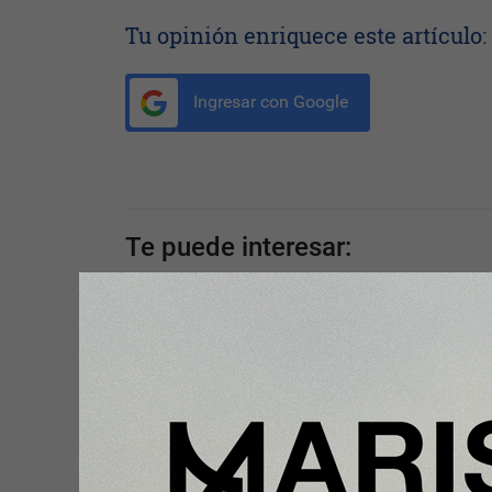
Tu opinión enriquece este artículo:
Ingresar con Google
Te puede interesar:
Plus
Mango Home impulsa su crecim
en España con una nueva apertu
Valencia