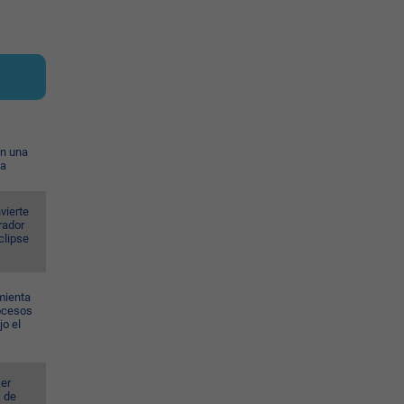
on una
ia
vierte
rador
eclipse
mienta
rocesos
jo el
er
s de