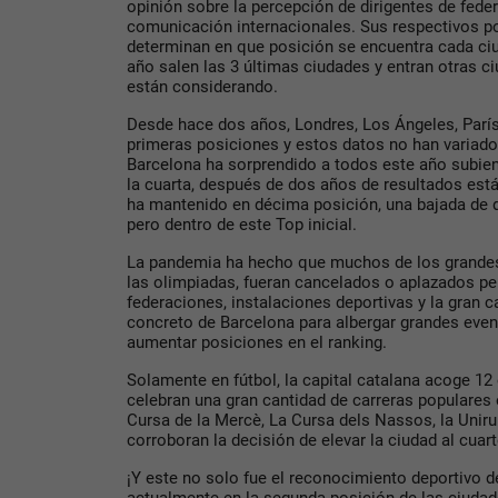
opinión sobre la percepción de dirigentes de fed
comunicación internacionales. Sus respectivos p
determinan en que posición se encuentra cada c
año salen las 3 últimas ciudades y entran otras 
están considerando.
Desde hace dos años, Londres, Los Ángeles, Parí
primeras posiciones y estos datos no han variado 
Barcelona ha sorprendido a todos este año subie
la cuarta, después de dos años de resultados está
ha mantenido en décima posición, una bajada de 
pero dentro de este Top inicial.
La pandemia ha hecho que muchos de los grandes 
las olimpiadas, fueran cancelados o aplazados p
federaciones, instalaciones deportivas y la gran 
concreto de Barcelona para albergar grandes even
aumentar posiciones en el ranking.
Solamente en fútbol, la capital catalana acoge 12 
celebran una gran cantidad de carreras populares
Cursa de la Mercè, La Cursa dels Nassos, la Unirun
corroboran la decisión de elevar la ciudad al cuar
¡Y este no solo fue el reconocimiento deportivo d