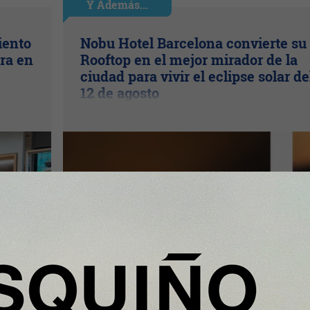
Y Además...
iento
Nobu Hotel Barcelona convierte su
ra en
Rooftop en el mejor mirador de la
ciudad para vivir el eclipse solar de
12 de agosto