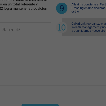
des con un número más alto de
 en un total referente y
Allsaints convierte el Fest
Dressing en una declarac
022 logra mantener su posición
estilo
CaixaBank reorganiza el á
Wealth Management y n
a Juan Llamas nuevo dire