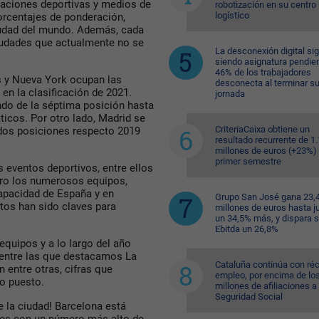
eraciones deportivas y medios de
robotización en su centro
logístico
orcentajes de ponderación,
iudad del mundo. Además, cada
ciudades que actualmente no se
La desconexión digital si
siendo asignatura pendien
46% de los trabajadores
s y Nueva York ocupan las
desconecta al terminar s
en la clasificación de 2021.
jornada
ndo de la séptima posición hasta
ticos. Por otro lado, Madrid se
CriteriaCaixa obtiene un
dos posiciones respecto 2019
resultado recurrente de 1
millones de euros (+23%) 
primer semestre
eventos deportivos, entre ellos
ero los numerosos equipos,
capacidad de España y en
Grupo San José gana 23,
tos han sido claves para
millones de euros hasta ju
un 34,5% más, y dispara 
Ebitda un 26,8%
equipos y a lo largo del año
 entre las que destacamos La
Cataluña continúa con ré
 entre otras, cifras que
empleo, por encima de lo
to puesto.
millones de afiliaciones a 
Seguridad Social
e la ciudad! Barcelona está