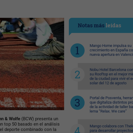
Notas más
leídas
Mango Home impulsa su
crecimiento en España c
nueva apertura en Valenc
Nobu Hotel Barcelona con
su Rooftop en el mejor mi
de la ciudad para vivir el 
solar del 12 de agosto
Portal de Posventa, herra
que digitaliza distintos p
de la actividad de taller ba
lema “Relax. We care”
hn & Wolfe
(BCW) presenta un
n top 50 basado en el análisis
Mango colabora con Thek
 y el deporte combinado con la
para desarrollar proyecto