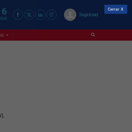
 6
Cerrar
Ingresar
2026
IN
),