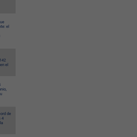
gue
te: el
u
.142
en el
4
nio,
su
cord de
s 4
la