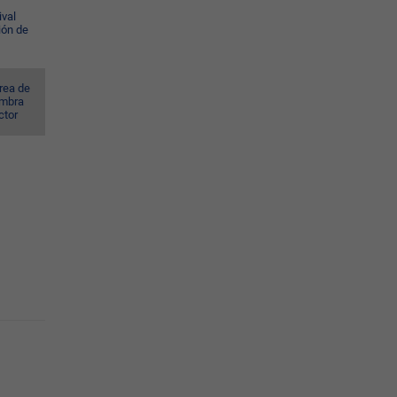
ival
ión de
rea de
ombra
ctor