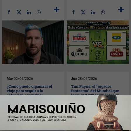
Mar
02/06/2026
Jue
28/05/2026
¿Cómo puedo organizar el
Tim Payne: el "jugador
viaje para seguir a la
fantasma" del Mundial que
selección argentina?
logró 960.000 seguidores en
(Civitatis hace fácil la visita a
48 horas (la lección de las
Kansas City)
redes)