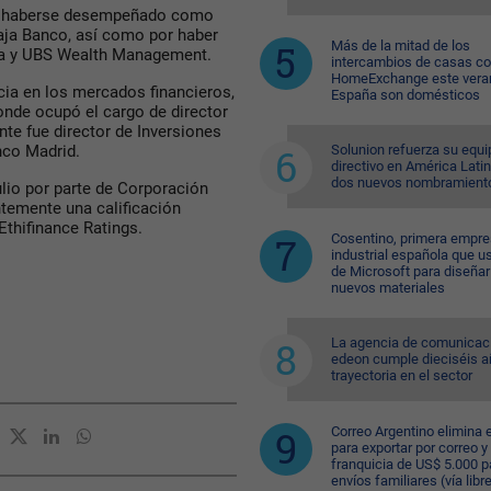
as haberse desempeñado como
caja Banco, así como por haber
Más de la mitad de los
da y UBS Wealth Management.
intercambios de casas c
HomeExchange este vera
cia en los mercados financieros,
España son domésticos
nde ocupó el cargo de director
nte fue director de Inversiones
Solunion refuerza su equi
nco Madrid.
directivo en América Lati
dos nuevos nombramient
lio por parte de Corporación
ntemente una calificación
Ethifinance Ratings.
Cosentino, primera empr
industrial española que u
de Microsoft para diseñar
nuevos materiales
La agencia de comunicac
edeon cumple dieciséis a
trayectoria en el sector
Correo Argentino elimina e
para exportar por correo y 
franquicia de US$ 5.000 p
envíos familiares (vía libre