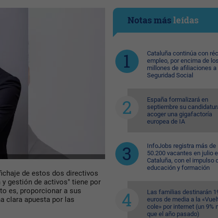
Notas más
leídas
Cataluña continúa con ré
empleo, por encima de lo
millones de afiliaciones a 
Seguridad Social
España formalizará en
septiembre su candidatur
acoger una gigafactoría
europea de IA
InfoJobs registra más de
50.200 vacantes en julio 
Cataluña, con el impulso 
educación y formación
ichaje de estos dos directivos
n y gestión de activos" tiene por
sto es, proporcionar a sus
Las familias destinarán 1
a clara apuesta por las
euros de media a la «Vuelt
cole» por internet (un 9%
que el año pasado)