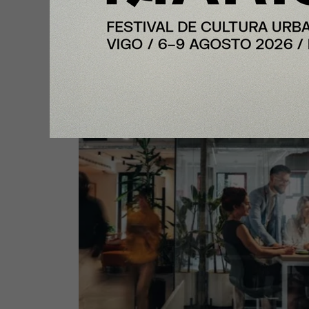
InfoJobs registra más de 50.200
vacantes en julio en Cataluña, co
impulso de educación y formaci