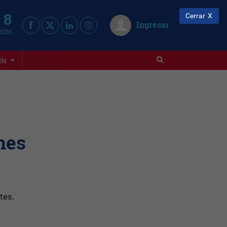
 8
Cerrar
Ingresar
2026
IN
nes
s
tes.