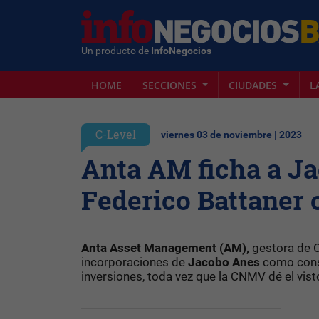
Un producto de
InfoNegocios
HOME
SECCIONES
CIUDADES
L
C-Level
viernes 03 de noviembre | 2023
Anta AM ficha a J
Federico Battaner 
Anta Asset Management (AM),
gestora de C
incorporaciones de
Jacobo Anes
como cons
inversiones, toda vez que la CNMV dé el vist