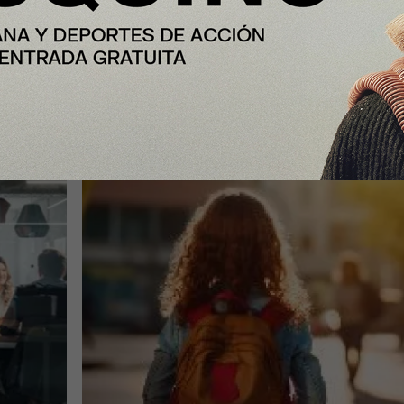
Las familias destinarán 198 euros 
n el
media a la «Vuelta al cole» por
ón
internet (un 9% más que el año
pasado)