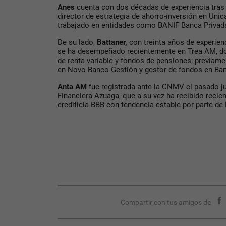
Anes
cuenta con dos décadas de experiencia tr
director de estrategia de ahorro-inversión en Uni
trabajado en entidades como BANIF Banca Priva
De su lado,
Battaner,
con treinta años de experien
se ha desempeñado recientemente en Trea AM, do
de renta variable y fondos de pensiones; previame
en Novo Banco Gestión y gestor de fondos en Ba
Anta AM
fue registrada ante la CNMV el pasado ju
Financiera Azuaga, que a su vez ha recibido recie
crediticia BBB con tendencia estable por parte de 
Compartir con tus amigos de