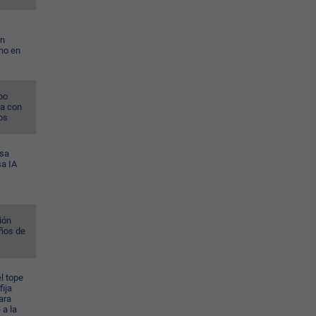
on
no en
po
na con
os
esa
sa IA
ión
ños de
l tope
fija
ara
 a la