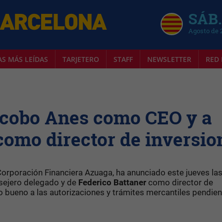
SÁB.
Agosto de 
AS MÁS LEÍDAS
TARJETERO
STAFF
NEWSLETTER
RED 
acobo Anes como CEO y a
como director de inversio
orporación Financiera Azuaga, ha anunciado este jueves la
ejero delegado y de
Federico Battaner
como director de
o bueno a las autorizaciones y trámites mercantiles pendien